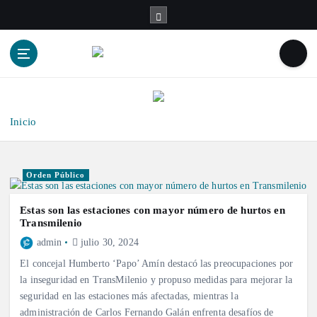
S
a
l
t
a
r
a
l
Inicio
c
o
n
Orden Público
t
e
Estas son las estaciones con mayor número de hurtos en
n
Transmilenio
i
admin
julio 30, 2024
d
El concejal Humberto ‘Papo’ Amín destacó las preocupaciones por
o
la inseguridad en TransMilenio y propuso medidas para mejorar la
seguridad en las estaciones más afectadas, mientras la
administración de Carlos Fernando Galán enfrenta desafíos de