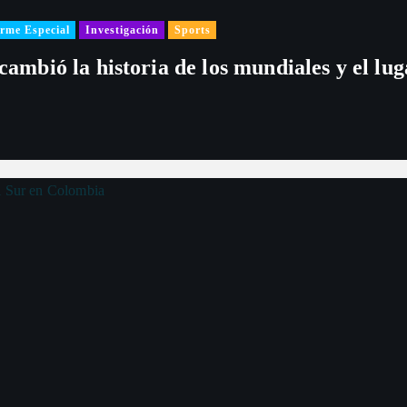
c
rme Especial
Investigación
Sports
 cambió la historia de los mundiales y el l
i
ó
n
d
e
e
n