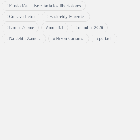
Fundación universitaria los libertadores
Gustavo Petro
Hasbreidy Marentes
Laura Jácome
mundial
mundial 2026
Naidelith Zamora
Nixon Carranza
portada