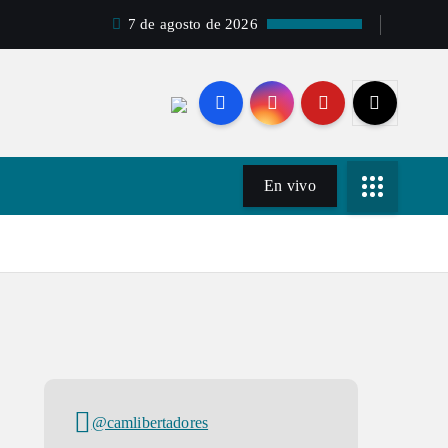
7 de agosto de 2026
En vivo
@camlibertadores