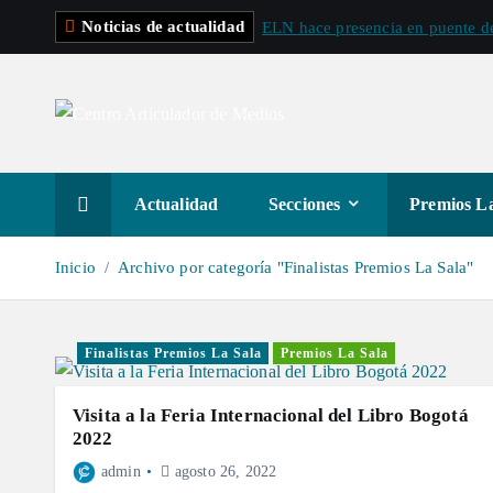
S
Noticias de actualidad
ELN hace presencia en puente de
a
l
t
a
r
a
Actualidad
Secciones
Premios La
l
c
Inicio
Archivo por categoría "Finalistas Premios La Sala"
o
n
t
Finalistas Premios La Sala
Premios La Sala
e
n
Visita a la Feria Internacional del Libro Bogotá
i
2022
d
admin
agosto 26, 2022
o