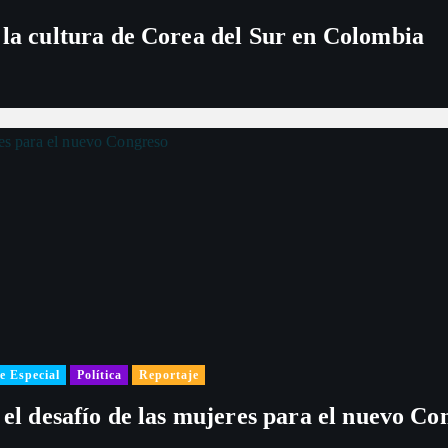
t
 la cultura de Corea del Sur en Colombia
r
a
d
a
s
e Especial
Política
Reportaje
 el desafío de las mujeres para el nuevo Co