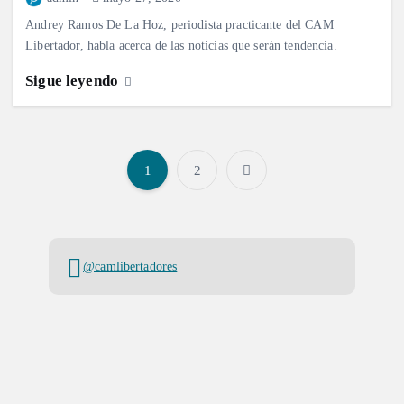
Andrey Ramos De La Hoz, periodista practicante del CAM
Libertador, habla acerca de las noticias que serán tendencia.
Sigue leyendo
1
2
P
a
@camlibertadores
g
i
n