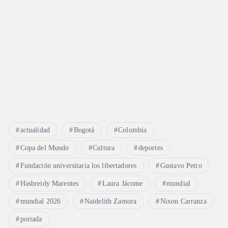
t
r
a
d
a
s
actualidad
Bogotá
Colombia
Copa del Mundo
Cultura
deportes
Fundación universitaria los libertadores
Gustavo Petro
Hasbreidy Marentes
Laura Jácome
mundial
mundial 2026
Naidelith Zamora
Nixon Carranza
portada