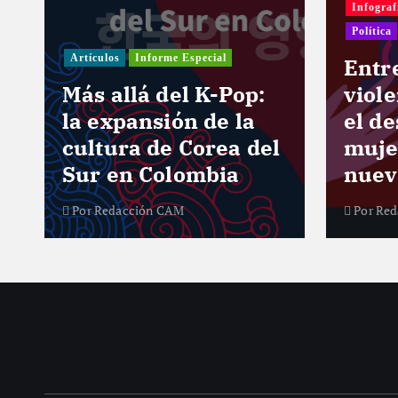
Infograf
Política
Artículos
Informe Especial
e
Entr
Más allá del K-Pop:
viol
la expansión de la
el de
cultura de Corea del
muje
Sur en Colombia
nuev
Por
Redacción CAM
Por
Red