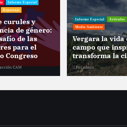
ía
Informe Especial
Reportaje
e curules y
Informe Especial
Artículos
Medio Ambiente
encia de género:
safío de las
Vergara la vida
res para el
campo que insp
o Congreso
transforma la c
acción CAM
Por
admin