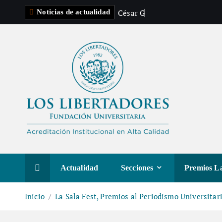
C
é
s
a
r
G
a
s
t
é
l
u
Noticias de actualidad
Actualidad
Secciones
Premios La
Inicio
La Sala Fest, Premios al Periodismo Universitar