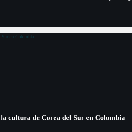
i
ó
n
d
e
e
n
t
 la cultura de Corea del Sur en Colombia