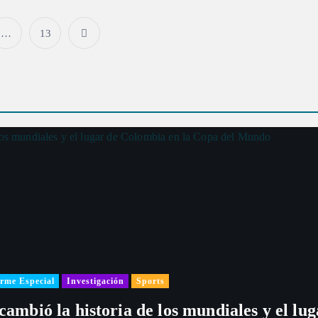
…
13
P
a
g
i
n
a
c
rme Especial
Investigación
Sports
 cambió la historia de los mundiales y el l