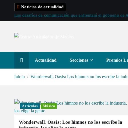
S
Noticias de actualidad
a
Los desafíos de comunicación que enfrentará el gobierno de A
l
t
a
r
a
l
Actualidad
Secciones
Premios La
c
o
Inicio
Wonderwall, Oasis: Los himnos no los escribe la indus
n
t
e
n
Artículos
Música
i
d
Wonderwall, Oasis: Los himnos no los escribe la
o