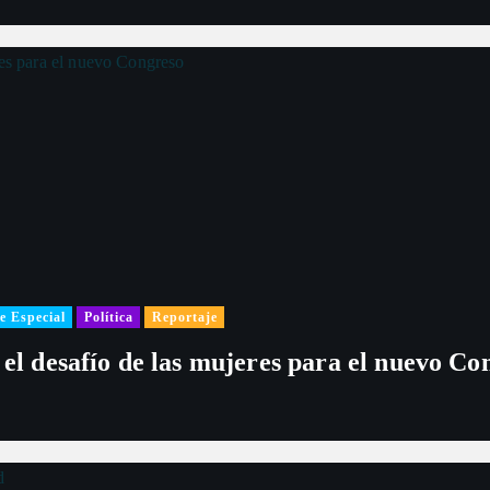
r
a
d
a
s
e Especial
Política
Reportaje
 el desafío de las mujeres para el nuevo Co