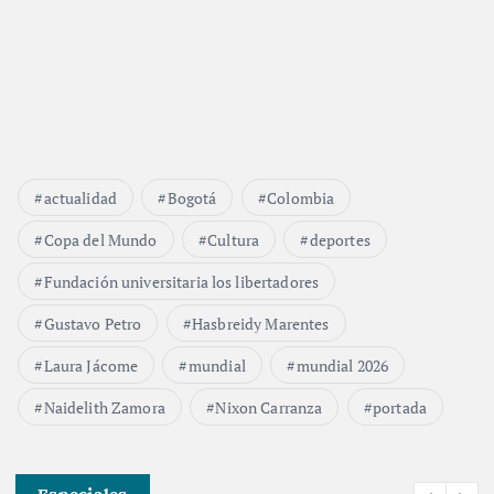
actualidad
Bogotá
Colombia
Copa del Mundo
Cultura
deportes
Fundación universitaria los libertadores
Gustavo Petro
Hasbreidy Marentes
Laura Jácome
mundial
mundial 2026
Naidelith Zamora
Nixon Carranza
portada