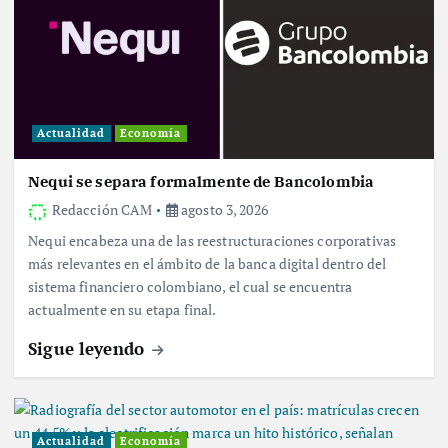
Actualidad
Economía
Nequi se separa formalmente de Bancolombia
Redacción CAM
agosto 3, 2026
Nequi encabeza una de las reestructuraciones corporativas
más relevantes en el ámbito de la banca digital dentro del
sistema financiero colombiano, el cual se encuentra
actualmente en su etapa final.
Sigue leyendo
Actualidad
Economía