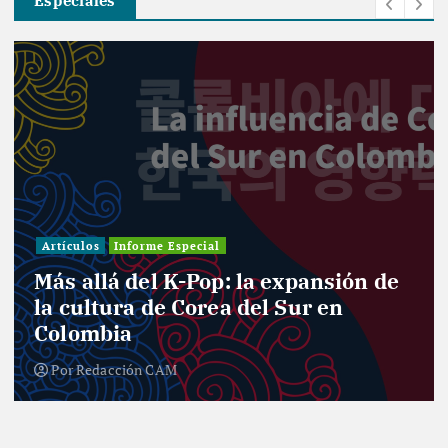
Especiales
Investigación
Actualidad
Cultura
Infografía
Informe Especial
Política
Reportaje
Entre curules y violencia de género:
el desafío de las mujeres para el
nuevo Congreso
Por
Redacción CAM