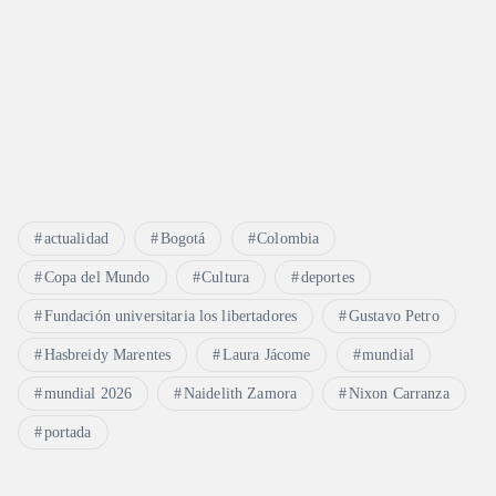
r
a
d
a
s
actualidad
Bogotá
Colombia
Copa del Mundo
Cultura
deportes
Fundación universitaria los libertadores
Gustavo Petro
Hasbreidy Marentes
Laura Jácome
mundial
mundial 2026
Naidelith Zamora
Nixon Carranza
portada