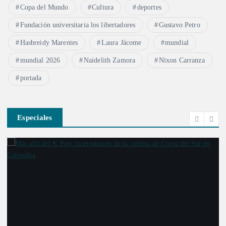
Copa del Mundo
Cultura
deportes
Fundación universitaria los libertadores
Gustavo Petro
Hasbreidy Marentes
Laura Jácome
mundial
mundial 2026
Naidelith Zamora
Nixon Carranza
portada
Especiales