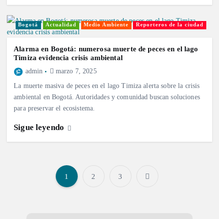
Bogotá
Actualidad
Medio Ambiente
Reporteros de la ciudad
Alarma en Bogotá: numerosa muerte de peces en el lago
Timiza evidencia crisis ambiental
admin
marzo 7, 2025
La muerte masiva de peces en el lago Timiza alerta sobre la crisis
ambiental en Bogotá. Autoridades y comunidad buscan soluciones
para preservar el ecosistema.
Sigue leyendo
1
2
3
P
a