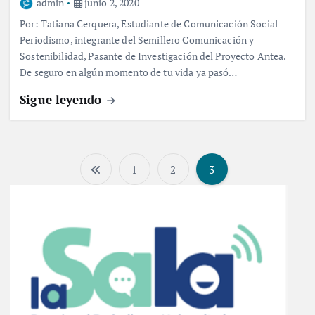
admin
junio 2, 2020
Por: Tatiana Cerquera, Estudiante de Comunicación Social -
Periodismo, integrante del Semillero Comunicación y
Sostenibilidad, Pasante de Investigación del Proyecto Antea.
De seguro en algún momento de tu vida ya pasó…
Sigue leyendo
1
2
3
P
a
g
i