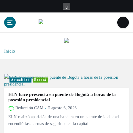
S
a
l
t
a
r
a
l
Inicio
c
o
n
t
Actualidad
Bogotá
e
n
ELN hace presencia en puente de Bogotá a horas de la
i
posesión presidencial
d
Redacción CAM
agosto 6, 2026
o
ELN realizó aparición de una bandera en un puente de la ciudad
encendió las alarmas de seguridad en la capital.