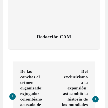
Redacción CAM
N
De las
Del
a
canchas al
exclusivismo
crimen
a la
v
organizado:
expansión:
exjugador
así cambió la
colombiano
historia de
e
acusado de
los mundiales