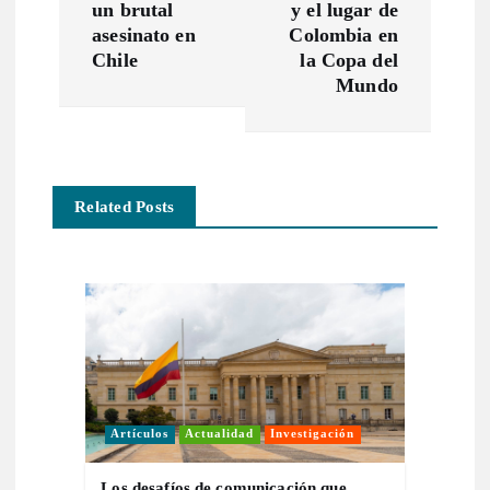
un brutal
y el lugar de
g
asesinato en
Colombia en
Chile
la Copa del
a
Mundo
c
i
Related Posts
ó
n
d
e
Artículos
Actualidad
Investigación
e
Los desafíos de comunicación que