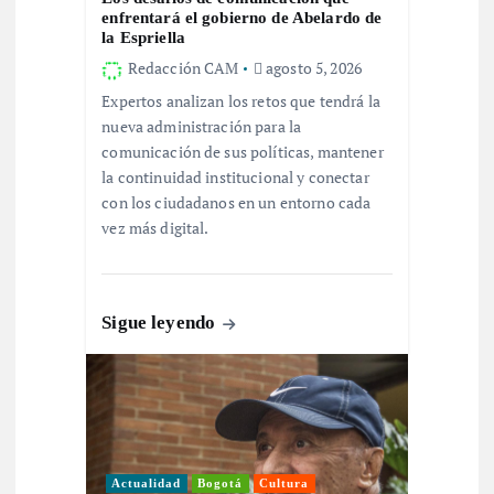
n
enfrentará el gobierno de Abelardo de
la Espriella
t
Redacción CAM
agosto 5, 2026
Expertos analizan los retos que tendrá la
r
nueva administración para la
comunicación de sus políticas, mantener
a
la continuidad institucional y conectar
con los ciudadanos en un entorno cada
d
vez más digital.
a
Sigue leyendo
s
Actualidad
Bogotá
Cultura