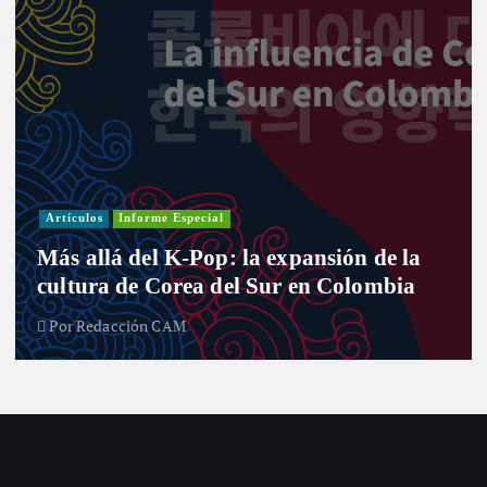
Investigación
Actualidad
Cultura
Infografía
Informe Especial
Política
Reportaje
Entre curules y violencia de género: el
desafío de las mujeres para el nuevo
Congreso
Por
Redacción CAM