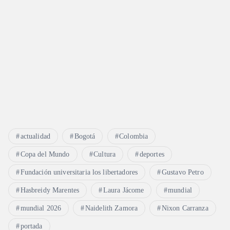
t
r
a
d
a
s
actualidad
Bogotá
Colombia
Copa del Mundo
Cultura
deportes
Fundación universitaria los libertadores
Gustavo Petro
Hasbreidy Marentes
Laura Jácome
mundial
mundial 2026
Naidelith Zamora
Nixon Carranza
portada