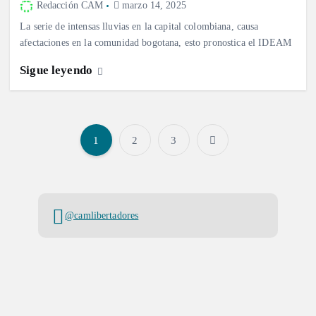
Redacción CAM
marzo 14, 2025
La serie de intensas lluvias en la capital colombiana, causa
afectaciones en la comunidad bogotana, esto pronostica el IDEAM
Sigue leyendo
1
2
3
P
a
@camlibertadores
g
i
n