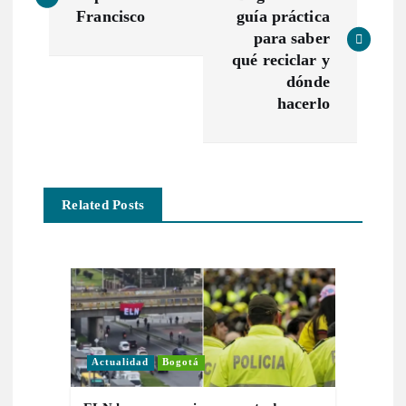
a
Francisco
guía práctica
v
para saber
qué reciclar y
e
dónde
hacerlo
g
a
Related Posts
c
i
ó
n
Actualidad
Bogotá
d