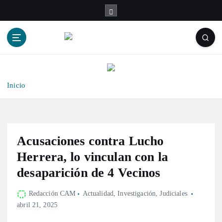
S
a
l
t
a
r
a
l
Inicio
c
o
n
t
Acusaciones contra Lucho
e
n
Herrera, lo vinculan con la
i
desaparición de 4 Vecinos
d
o
Redacción CAM
Actualidad
,
Investigación
,
Judiciales
abril 21, 2025