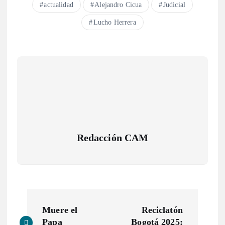
actualidad
Alejandro Cicua
Judicial
Lucho Herrera
Redacción CAM
N
Muere el
Reciclatón
Papa
Bogotá 2025: