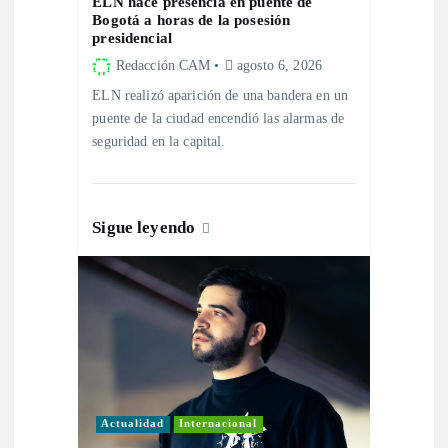
ELN hace presencia en puente de
Bogotá a horas de la posesión
e
presidencial
Redacción CAM
agosto 6, 2026
e
ELN realizó aparición de una bandera en un
puente de la ciudad encendió las alarmas de
n
seguridad en la capital.
t
r
Sigue leyendo
a
d
a
s
Actualidad
Internacional