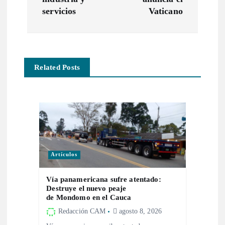
e
servicios
Vaticano
g
a
Related Posts
c
i
ó
n
Artículos
d
Vía panamericana sufre atentado:
Destruye el nuevo peaje
e
de Mondomo en el Cauca
Redacción CAM
agosto 8, 2026