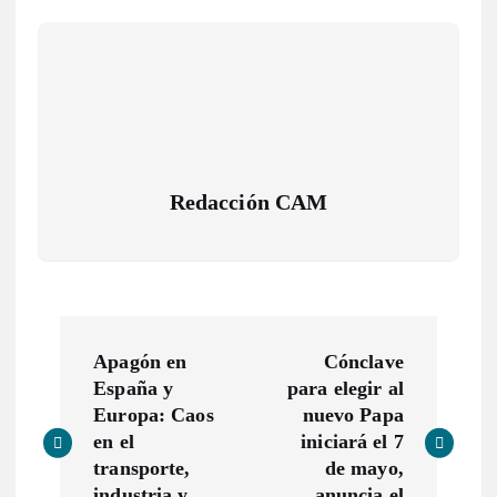
Redacción CAM
N
Apagón en
Cónclave
a
España y
para elegir al
Europa: Caos
nuevo Papa
v
en el
iniciará el 7
transporte,
de mayo,
industria y
anuncia el