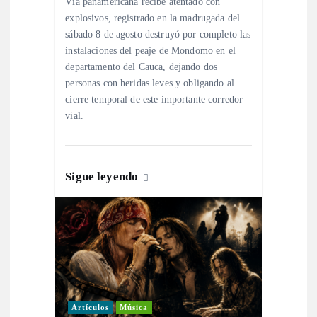
e
Vía panamericana recibe atentado con
explosivos, registrado en la madrugada del
n
sábado 8 de agosto destruyó por completo las
instalaciones del peaje de Mondomo en el
t
departamento del Cauca, dejando dos
personas con heridas leves y obligando al
r
cierre temporal de este importante corredor
vial.
a
d
Sigue leyendo
a
s
Artículos
Música