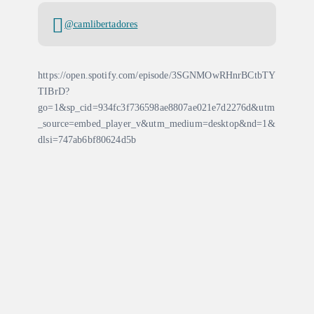
@camlibertadores
https://open.spotify.com/episode/3SGNMOwRHnrBCtbTY
TIBrD?
go=1&sp_cid=934fc3f736598ae8807ae021e7d2276d&utm
_source=embed_player_v&utm_medium=desktop&nd=1&
dlsi=747ab6bf80624d5b