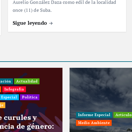
Aurelio González Daza como edil de la localidad
once (11) de Suba.
Sigue leyendo
ón
Actualidad
fografía
cial
Política
urules y
Informe Especial
Artículos
Medio Ambiente
ia de género: