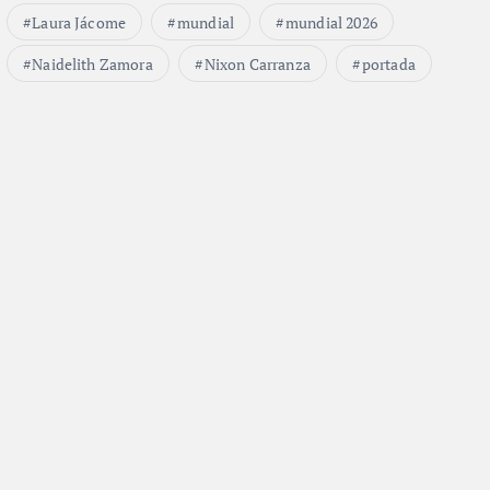
Laura Jácome
mundial
mundial 2026
Naidelith Zamora
Nixon Carranza
portada