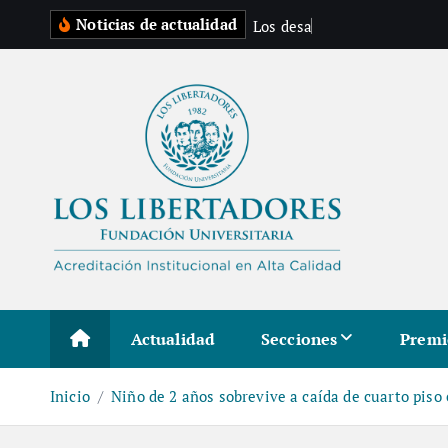
S
Noticias de actualidad
L
o
s
d
e
s
a
f
í
o
s
d
e
c
a
l
t
a
r
a
l
c
o
n
t
e
Actualidad
Secciones
Premi
n
i
Inicio
Niño de 2 años sobrevive a caída de cuarto piso
d
o