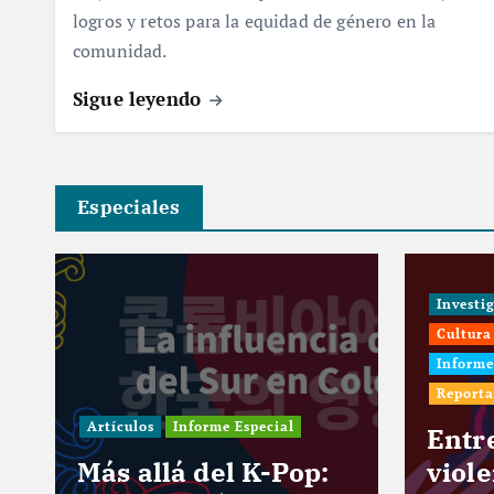
logros y retos para la equidad de género en la
comunidad.
Sigue leyendo
Especiales
Investigaci
Cultura
In
Informe Espe
Reportaje
Artículos
Informe Especial
Entre c
Más allá del K-Pop:
violenc