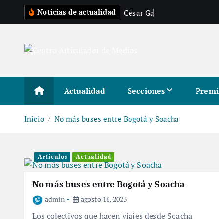
S
Noticias de actualidad
C
é
s
a
r
G
a
s
t
é
l
u
a
l
t
a
r
a
Actualidad
Secciones
Premi
l
c
Inicio
No más buses entre Bogotá y Soacha
o
n
t
Artículos
Actualidad
e
n
No más buses entre Bogotá y Soacha
i
admin
agosto 16, 2023
d
Los colectivos que hacen viajes desde Soacha
o