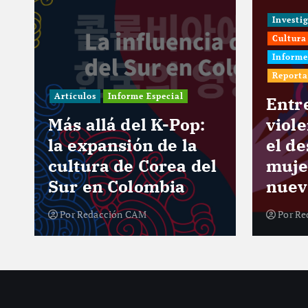
Investi
Cultura
Informe
Reporta
Artículos
Informe Especial
e
Entr
Más allá del K-Pop:
viol
la expansión de la
el de
cultura de Corea del
muje
Sur en Colombia
nuev
Por
Redacción CAM
Por
Re