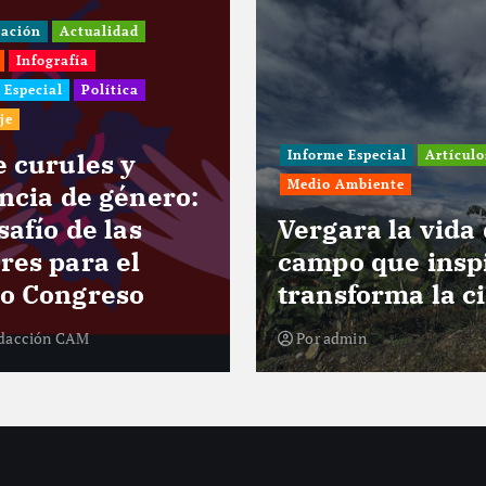
i
gación
Actualidad
Infografía
n
 Especial
Política
je
a
e curules y
Informe Especial
Artículo
Medio Ambiente
encia de género:
c
safío de las
Vergara la vida
res para el
campo que insp
i
o Congreso
transforma la c
ó
dacción CAM
Por
admin
n
d