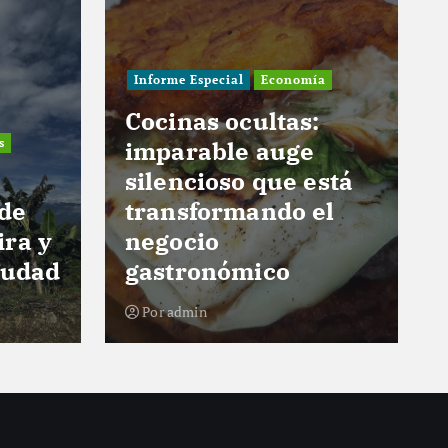
Informe Especial
Economía
Cocinas ocultas:
s
imparable auge
silencioso que está
 de
transformando el
ira y
negocio
iudad
gastronómico
Por
admin