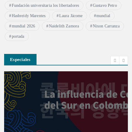
Fundación universitaria los libertadores
Gustavo Petro
Hasbreidy Marentes
Laura Jácome
mundial
mundial 2026
Naidelith Zamora
Nixon Carranza
portada
Especiales
Investigación
Actualidad
Cultura
Infografía
Informe Especial
Política
Reportaje