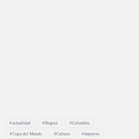
a
d
a
s
actualidad
Bogotá
Colombia
Copa del Mundo
Cultura
deportes