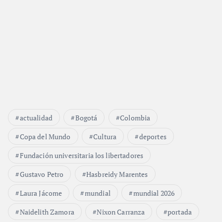
s
actualidad
Bogotá
Colombia
Copa del Mundo
Cultura
deportes
Fundación universitaria los libertadores
Gustavo Petro
Hasbreidy Marentes
Laura Jácome
mundial
mundial 2026
Naidelith Zamora
Nixon Carranza
portada