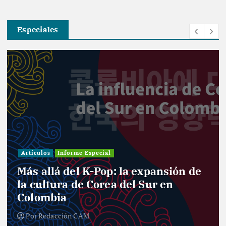
Especiales
Investigación
Actualidad
Cultura
Infografía
Informe Especial
Política
Reportaje
Entre curules y violencia de género:
el desafío de las mujeres para el
nuevo Congreso
Por
Redacción CAM