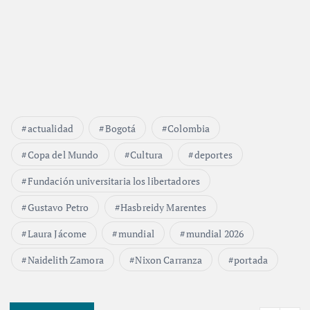
actualidad
Bogotá
Colombia
Copa del Mundo
Cultura
deportes
Fundación universitaria los libertadores
Gustavo Petro
Hasbreidy Marentes
Laura Jácome
mundial
mundial 2026
Naidelith Zamora
Nixon Carranza
portada