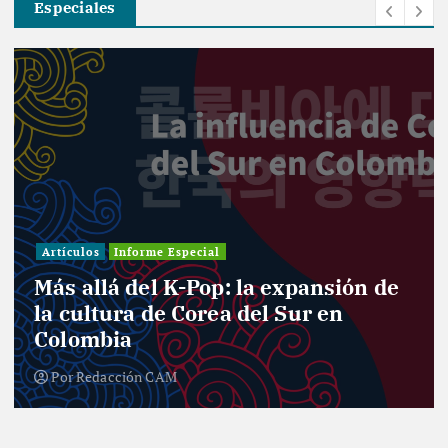
Especiales
Investigación
forme Especial
Informe Especi
del K-Pop: la expansión de
Entre cur
a de Corea del Sur en
el desafí
a
nuevo Co
ón CAM
Por
Redacci