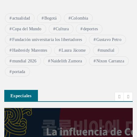
actualidad
Bogotá
Colombia
Copa del Mundo
Cultura
deportes
Fundación universitaria los libertadores
Gustavo Petro
Hasbreidy Marentes
Laura Jácome
mundial
mundial 2026
Naidelith Zamora
Nixon Carranza
portada
Especiales