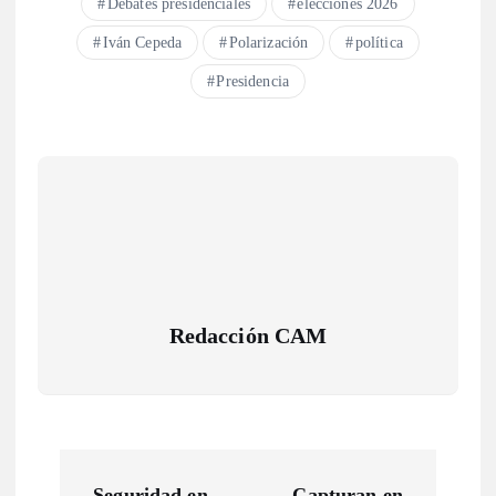
Debates presidenciales
elecciones 2026
Iván Cepeda
Polarización
política
Presidencia
Redacción CAM
N
Seguridad en
Capturan en