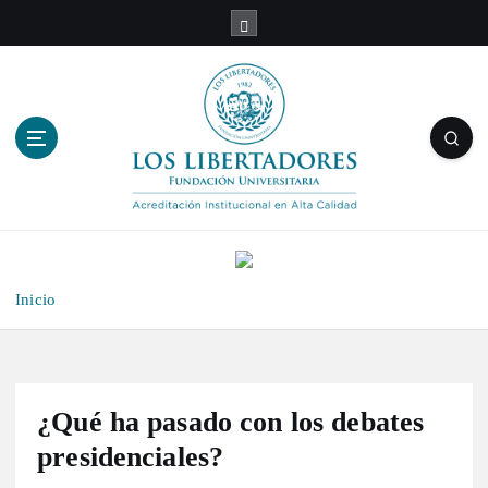
S
a
l
t
a
r
a
l
c
o
n
t
Inicio
e
n
i
d
o
¿Qué ha pasado con los debates
presidenciales?