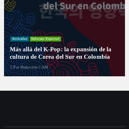
Investigación
Actualidad
Cultura
Infografía
Informe Especial
Política
Reportaje
Entre curules y violencia de géner
 de la
desafío de las mujeres para el nu
ombia
Congreso
Por
Redacción CAM