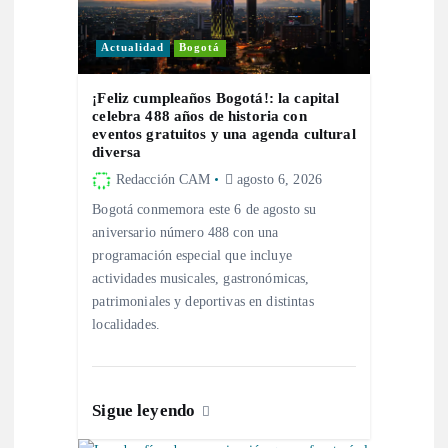
d
Actualidad
Bogotá
e
¡Feliz cumpleaños Bogotá!: la capital
e
celebra 488 años de historia con
eventos gratuitos y una agenda cultural
diversa
n
Redacción CAM
agosto 6, 2026
t
Bogotá conmemora este 6 de agosto su
aniversario número 488 con una
r
programación especial que incluye
actividades musicales, gastronómicas,
patrimoniales y deportivas en distintas
a
localidades.
d
a
Sigue leyendo