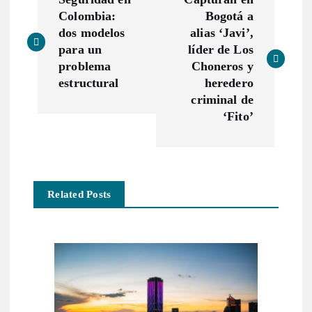
a
Colombia:
Bogotá a
dos modelos
alias ‘Javi’,
v
para un
líder de Los
problema
Choneros y
e
estructural
heredero
criminal de
g
‘Fito’
a
c
Related Posts
i
ó
n