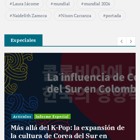
Laura Jácome
mundial
mundial 2026
Naidelith Zamora
Nixon Carranza
portada
Especiales
Artículos
Informe Especial
Más allá del K-Pop: la expansión de
la cultura de Corea del Sur en