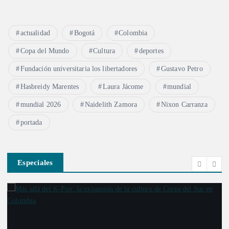
a
s
actualidad
Bogotá
Colombia
Copa del Mundo
Cultura
deportes
Fundación universitaria los libertadores
Gustavo Petro
Hasbreidy Marentes
Laura Jácome
mundial
mundial 2026
Naidelith Zamora
Nixon Carranza
portada
Especiales