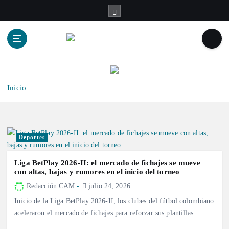
S
a
l
t
a
r
a
l
Inicio
c
o
n
t
Deportes
e
n
Liga BetPlay 2026-II: el mercado de fichajes se mueve
i
con altas, bajas y rumores en el inicio del torneo
d
Redacción CAM
julio 24, 2026
o
Inicio de la Liga BetPlay 2026-II, los clubes del fútbol colombiano
aceleraron el mercado de fichajes para reforzar sus plantillas.