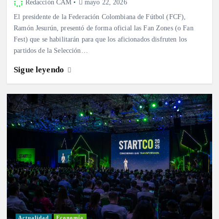
Redacción CAM
mayo 22, 2026
El presidente de la Federación Colombiana de Fútbol (FCF),
Ramón Jesurún, presentó de forma oficial las Fan Zones (o Fan
Fest) que se habilitarán para que los aficionados disfruten los
partidos de la Selección…
Sigue leyendo
Actualidad
Economía