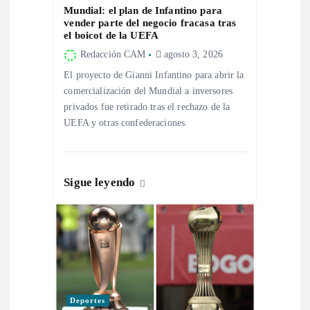
e
Mundial: el plan de Infantino para
vender parte del negocio fracasa tras
el boicot de la UEFA
e
Redacción CAM
agosto 3, 2026
n
El proyecto de Gianni Infantino para abrir la
comercialización del Mundial a inversores
privados fue retirado tras el rechazo de la
t
UEFA y otras confederaciones.
r
a
Sigue leyendo
d
a
s
Deportes