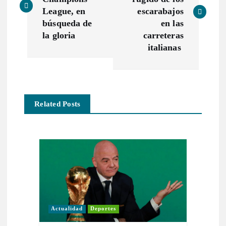
v
League, en
escarabajos
búsqueda de
en las
e
la gloria
carreteras
italianas
g
a
Related Posts
c
i
ó
n
d
Actualidad
Deportes