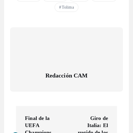
Tolima
Redacción CAM
N
Final de la
Giro de
a
UEFA
Italia: El
Champions
rugido de los