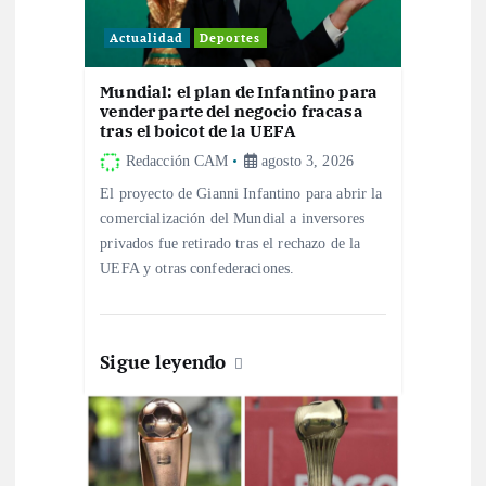
e
Actualidad
Deportes
n
Mundial: el plan de Infantino para
vender parte del negocio fracasa
tras el boicot de la UEFA
t
Redacción CAM
agosto 3, 2026
r
El proyecto de Gianni Infantino para abrir la
comercialización del Mundial a inversores
a
privados fue retirado tras el rechazo de la
UEFA y otras confederaciones.
d
a
Sigue leyendo
s