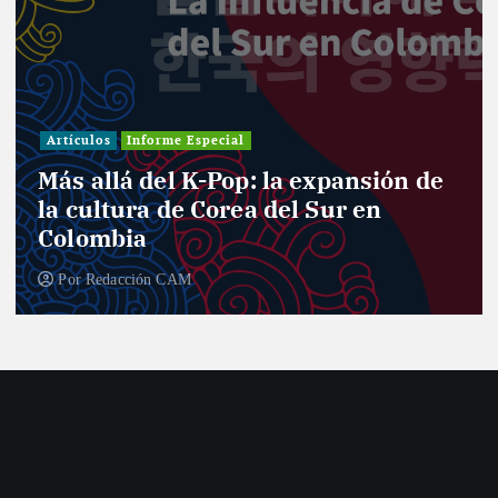
Investigación
Actualidad
Cultura
Infografía
Informe Especial
Política
Reportaje
Entre curules y violencia de género:
el desafío de las mujeres para el
nuevo Congreso
Por
Redacción CAM