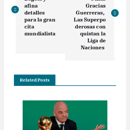
v
afina
Gracias
e
detalles
Guerreras,
para la gran
Las Superpo
g
cita
derosas con
mundialista
quistan la
a
Liga de
Naciones
c
i
Related Posts
ó
n
d
e