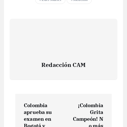
Redacción CAM
N
Colombia
¡Colombia
a
aprueba su
Grita
examen en
Campeón! N
Bogotá y
o más