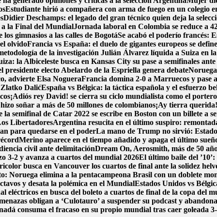
ha generado opiniones y criticas a la selección Argentina
Mujer dio
os
Estudiante hirió a compañera con arma de fuego en un colegio 
es
Didier Deschamps: el legado del gran técnico quien deja la selecc
 a la Final del Mundial
Jornada laboral en Colombia se reduce a 42 h
los gimnasios a las calles de Bogotá
Se acabó el poderío francés: E
l olvido
Francia vs España: el duelo de gigantes europeos se define
metodología de la investigación
Julián Álvarez líquida a Suiza en l
iza: la Albiceleste busca en Kansas City su pase a semifinales ante
l presidente electo Abelardo de la Espriella genera debate
Noruega 
co, advierte Elsa Noguera
Francia domina 2-0 a Marruecos y pase a
 Zlatko Dalić
España vs Bélgica: la táctica española y el esfuerzo be
icos
¡Adiós rey David! se cierra su ciclo mundialista como el porter
hizo soñar a más de 50 millones de colombianos
¡Ay tierra querida
la semifinal de Catar 2022 se escribe en Boston con un billete a se
Los Libertadores
Argentina resucita en el último suspiro: remontada
lan para quedarse en el poder
La mano de Trump no sirvió: Estados
récord
Merino aparece en el tiempo añadido y apaga el último sueñ
encia civil ante delimitación
Dream On, Aerosmith, más de 50 año
dazo 3-2 y avanza a cuartos del mundial 2026
El último baile del ’10’
icolor busca en Vancouver los cuartos de final ante la solidez helv
ito: Noruega elimina a la pentacampeona Brasil con un doblete m
ctavos y desata la polémica en el Mundial
Estados Unidos vs Bélgica
l eléctricos en busca del boleto a cuartos de final de la copa del 
menazas obligan a ‘Culotauro’ a suspender su podcast y abandon
adá consuma el fracaso en su propio mundial tras caer goleada 3