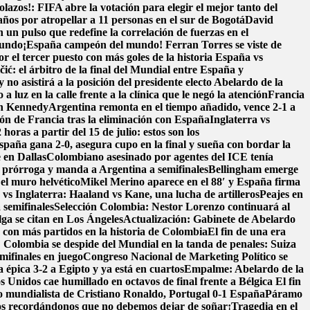
lazos!: FIFA abre la votación para elegir el mejor tanto del
ños por atropellar a 11 personas en el sur de Bogotá
David
un pulso que redefine la correlación de fuerzas en el
Mundo
¡España campeón del mundo! Ferran Torres se viste de
r el tercer puesto con más goles de la historia
España vs
čić: el árbitro de la final del Mundial entre España y
 no asistirá a la posición del presidente electo Abelardo de la
 a luz en la calle frente a la clínica que le negó la atención
Francia
en Kennedy
Argentina remonta en el tiempo añadido, vence 2-1 a
ión de Francia tras la eliminación con España
Inglaterra vs
oras a partir del 15 de julio: estos son los
spaña gana 2-0, asegura cupo en la final y sueña con bordar la
 en Dallas
Colombiano asesinado por agentes del ICE tenía
a prórroga y manda a Argentina a semifinales
Bellingham emerge
 el muro helvético
Mikel Merino aparece en el 88′ y España firma
vs Inglaterra: Haaland vs Kane, una lucha de artilleros
Peajes en
 semifinales
Selección Colombia: Nestor Lorenzo continuará al
lga se citan en Los Ángeles
Actualización: Gabinete de Abelardo
o con más partidos en la historia de Colombia
El fin de una era
! Colombia se despide del Mundial en la tanda de penales: Suiza
mifinales en juego
Congreso Nacional de Marketing Político se
 épica 3-2 a Egipto y ya está en cuartos
Empalme: Abelardo de la
 Unidos cae humillado en octavos de final frente a Bélgica
El fin
o mundialista de Cristiano Ronaldo, Portugal 0-1 España
Páramo
s recordándonos que no debemos dejar de soñar
¡Tragedia en el