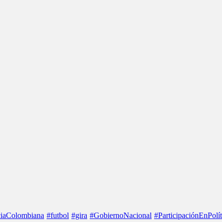
iaColombiana
#futbol
#gira
#GobiernoNacional
#ParticipaciónEnPolít