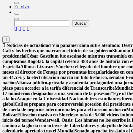
En vivo
Buscar
Buscar
Noticias de actualidad
Vía panamericana sufre atentado: Dest
Cali y los hechos que marcaron el inicio de su gobierno
Shannon H
presidencial
César Gastélum fue asesinado mientras transmitía en
cumpleaños Bogotá!: la capital celebra 488 años de historia con e
Espriella
Alfonso Lizarazo Sánchez: el legado del hombre que conv
meses al director de Fenoge por presuntas irregularidades en con
un 44,5% y la electrificación marca un hito histórico, señalan Fe
nación
Alianza público-privada y academia protagonizó una jorna
plazo para acceder a la tarifa diferencial de Transcaribe
Mundial: 
17 ministerios designados a una semana de la posesión
“Eye of the
a la luz
Ataque en la Universidad Nacional: tres estudiantes fuer
global
Cali se prepara para controversial posesión del presidente 
de rueda de negocios internacionales para el turismo inclusivo
Mon
Bolívar
Filtración masiva en Sincelejo: más de 5.000 videos ínti
inicio del torneo
Wonderwall, Oasis: Los himnos no los escribe la in
camino a la gloria con octavos de Libertadores y playoffs de Su
calendario apretado tras el Mundial
Senado aprueba traslado al C