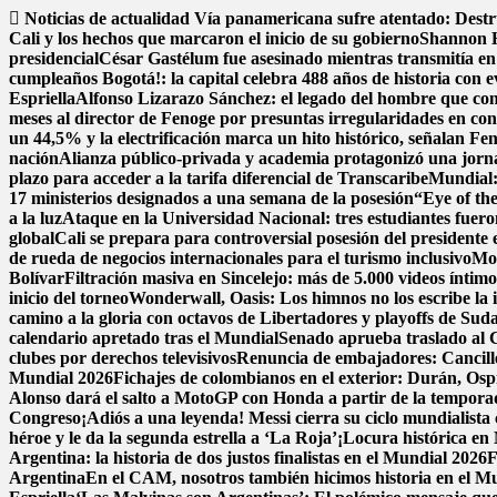
Saltar
Noticias de actualidad
Vía panamericana sufre atentado: Dest
al
Cali y los hechos que marcaron el inicio de su gobierno
Shannon H
contenido
presidencial
César Gastélum fue asesinado mientras transmitía en
cumpleaños Bogotá!: la capital celebra 488 años de historia con e
Espriella
Alfonso Lizarazo Sánchez: el legado del hombre que conv
meses al director de Fenoge por presuntas irregularidades en con
un 44,5% y la electrificación marca un hito histórico, señalan Fe
nación
Alianza público-privada y academia protagonizó una jorna
plazo para acceder a la tarifa diferencial de Transcaribe
Mundial: 
17 ministerios designados a una semana de la posesión
“Eye of the
a la luz
Ataque en la Universidad Nacional: tres estudiantes fuer
global
Cali se prepara para controversial posesión del presidente 
de rueda de negocios internacionales para el turismo inclusivo
Mon
Bolívar
Filtración masiva en Sincelejo: más de 5.000 videos ínti
inicio del torneo
Wonderwall, Oasis: Los himnos no los escribe la in
camino a la gloria con octavos de Libertadores y playoffs de Su
calendario apretado tras el Mundial
Senado aprueba traslado al C
clubes por derechos televisivos
Renuncia de embajadores: Cancillerí
Mundial 2026
Fichajes de colombianos en el exterior: Durán, Os
Alonso dará el salto a MotoGP con Honda a partir de la tempor
Congreso
¡Adiós a una leyenda! Messi cierra su ciclo mundialista 
héroe y le da la segunda estrella a ‘La Roja’
¡Locura histórica en 
Argentina: la historia de dos justos finalistas en el Mundial 2026
F
Argentina
En el CAM, nosotros también hicimos historia en el M