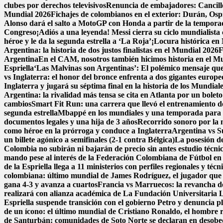
clubes por derechos televisivos
Renuncia de embajadores: Cancillerí
Mundial 2026
Fichajes de colombianos en el exterior: Durán, Os
Alonso dará el salto a MotoGP con Honda a partir de la tempor
Congreso
¡Adiós a una leyenda! Messi cierra su ciclo mundialista 
héroe y le da la segunda estrella a ‘La Roja’
¡Locura histórica en 
Argentina: la historia de dos justos finalistas en el Mundial 2026
F
Argentina
En el CAM, nosotros también hicimos historia en el M
Espriella
‘Las Malvinas son Argentinas’: El polémico mensaje que 
vs Inglaterra: el honor del bronce enfrenta a dos gigantes europe
Inglaterra y jugará su séptima final en la historia de los Mundial
Argentina: la rivalidad más tensa se cita en Atlanta por un boleto
cambios
Smart Fit Run: una carrera que llevó el entrenamiento de 
segunda estrella
Mbappé en los mundiales y una temporada para e
documentos legales y una hija de 3 años
Recorrido sonoro por la 
como héroe en la prórroga y conduce a Inglaterra
Argentina vs Su
un billete agónico a semifinales (2-1 contra Bélgica)
La posesión de
Colombia no subirán ni bajarán de precio sin antes estudio técni
mando pese al interés de la Federación Colombiana de Fútbol en
de la Espriella llega a 11 ministerios con perfiles regionales y técn
colombiana: último mundial de James Rodríguez, el jugador que 
gana 4-3 y avanza a cuartos
Francia vs Marruecos: la revancha de 
realizará con alianza académica de La Fundación Universitaria 
Espriella suspende transición con el gobierno Petro y denuncia p
de un ícono: el último mundial de Cristiano Ronaldo, el hombre 
de Santurbán: comunidades de Soto Norte se declaran en desobedi