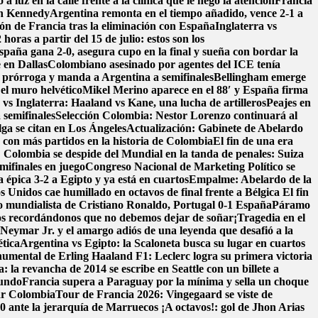
 a luz en la calle frente a la clínica que le negó la atención
Francia
en Kennedy
Argentina remonta en el tiempo añadido, vence 2-1 a
ión de Francia tras la eliminación con España
Inglaterra vs
oras a partir del 15 de julio: estos son los
spaña gana 2-0, asegura cupo en la final y sueña con bordar la
 en Dallas
Colombiano asesinado por agentes del ICE tenía
a prórroga y manda a Argentina a semifinales
Bellingham emerge
 el muro helvético
Mikel Merino aparece en el 88′ y España firma
vs Inglaterra: Haaland vs Kane, una lucha de artilleros
Peajes en
 semifinales
Selección Colombia: Nestor Lorenzo continuará al
lga se citan en Los Ángeles
Actualización: Gabinete de Abelardo
o con más partidos en la historia de Colombia
El fin de una era
! Colombia se despide del Mundial en la tanda de penales: Suiza
mifinales en juego
Congreso Nacional de Marketing Político se
 épica 3-2 a Egipto y ya está en cuartos
Empalme: Abelardo de la
 Unidos cae humillado en octavos de final frente a Bélgica
El fin
o mundialista de Cristiano Ronaldo, Portugal 0-1 España
Páramo
s recordándonos que no debemos dejar de soñar
¡Tragedia en el
: Neymar Jr. y el amargo adiós de una leyenda que desafió a la
ética
Argentina vs Egipto: la Scaloneta busca su lugar en cuartos
onumental de Erling Haaland
F1: Leclerc logra su primera victoria
: la revancha de 2014 se escribe en Seattle con un billete a
mundo
Francia supera a Paraguay por la mínima y sella un choque
ar Colombia
Tour de Francia 2026: Vingegaard se viste de
-0 ante la jerarquía de Marruecos
¡A octavos!: gol de Jhon Arias