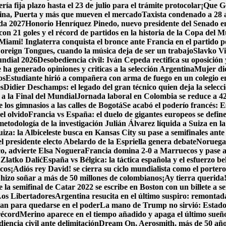
a fija plazo hasta el 23 de julio para el trámite protocolar
¡Que Go
pina, Puerta y más que mueven el mercado
Taxista condenado a 28 a
ada 2027
Honorio Henríquez Pinedo, nuevo presidente del Senado en 
con 21 goles y el récord de partidos en la historia de la Copa del 
Miami! Inglaterra conquista el bronce ante Francia en el partido po
oreign Tongues, cuando la música deja de ser un trabajo
Slavko Vi
undial 2026
Desobediencia civil: Iván Cepeda rectifica su oposición y
ha generado opiniones y criticas a la selección Argentina
Mujer dio
os
Estudiante hirió a compañera con arma de fuego en un colegio 
es
Didier Deschamps: el legado del gran técnico quien deja la selecc
 a la Final del Mundial
Jornada laboral en Colombia se reduce a 42 h
los gimnasios a las calles de Bogotá
Se acabó el poderío francés: E
l olvido
Francia vs España: el duelo de gigantes europeos se define
metodología de la investigación
Julián Álvarez líquida a Suiza en l
iza: la Albiceleste busca en Kansas City su pase a semifinales ante
l presidente electo Abelardo de la Espriella genera debate
Noruega 
co, advierte Elsa Noguera
Francia domina 2-0 a Marruecos y pase a
 Zlatko Dalić
España vs Bélgica: la táctica española y el esfuerzo be
icos
¡Adiós rey David! se cierra su ciclo mundialista como el porter
hizo soñar a más de 50 millones de colombianos
¡Ay tierra querida
la semifinal de Catar 2022 se escribe en Boston con un billete a se
Los Libertadores
Argentina resucita en el último suspiro: remontada
lan para quedarse en el poder
La mano de Trump no sirvió: Estados
récord
Merino aparece en el tiempo añadido y apaga el último sueñ
encia civil ante delimitación
Dream On, Aerosmith, más de 50 año