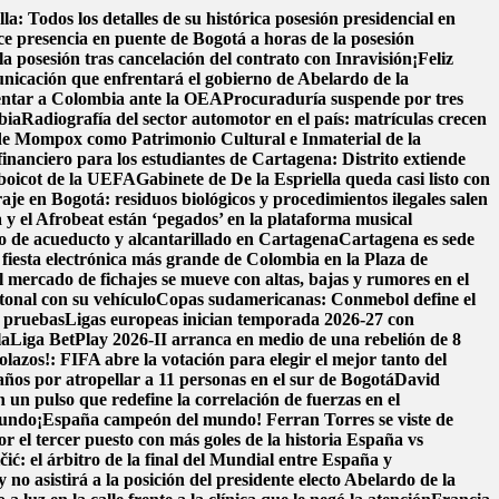
la: Todos los detalles de su histórica posesión presidencial en
 presencia en puente de Bogotá a horas de la posesión
 posesión tras cancelación del contrato con Inravisión
¡Feliz
nicación que enfrentará el gobierno de Abelardo de la
entar a Colombia ante la OEA
Procuraduría suspende por tres
bia
Radiografía del sector automotor en el país: matrículas crecen
 de Mompox como Patrimonio Cultural e Inmaterial de la
financiero para los estudiantes de Cartagena: Distrito extiende
 boicot de la UEFA
Gabinete de De la Espriella queda casi listo con
raje en Bogotá: residuos biológicos y procedimientos ilegales salen
y el Afrobeat están ‘pegados’ en la plataforma musical
cio de acueducto y alcantarillado en Cartagena
Cartagena es sede
fiesta electrónica más grande de Colombia en la Plaza de
l mercado de fichajes se mueve con altas, bajas y rumores en el
onal con su vehículo
Copas sudamericanas: Conmebol define el
e pruebas
Ligas europeas inician temporada 2026-27 con
la
Liga BetPlay 2026-II arranca en medio de una rebelión de 8
lazos!: FIFA abre la votación para elegir el mejor tanto del
ños por atropellar a 11 personas en el sur de Bogotá
David
un pulso que redefine la correlación de fuerzas en el
Mundo
¡España campeón del mundo! Ferran Torres se viste de
r el tercer puesto con más goles de la historia
España vs
čić: el árbitro de la final del Mundial entre España y
 no asistirá a la posición del presidente electo Abelardo de la