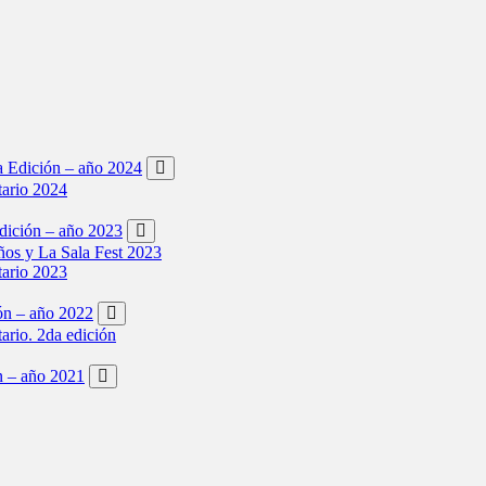
ta Edición – año 2024
tario 2024
Edición – año 2023
os y La Sala Fest 2023
tario 2023
ión – año 2022
tario. 2da edición
ón – año 2021