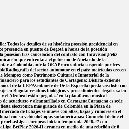
la: Todos los detalles de su histórica posesión presidencial en
 presencia en puente de Bogotá a horas de la posesión
 posesión tras cancelación del contrato con Inravisión
¡Feliz
nicación que enfrentará el gobierno de Abelardo de la
entar a Colombia ante la OEA
Procuraduría suspende por tres
bia
Radiografía del sector automotor en el país: matrículas crecen
 de Mompox como Patrimonio Cultural e Inmaterial de la
financiero para los estudiantes de Cartagena: Distrito extiende
 boicot de la UEFA
Gabinete de De la Espriella queda casi listo con
raje en Bogotá: residuos biológicos y procedimientos ilegales salen
y el Afrobeat están ‘pegados’ en la plataforma musical
cio de acueducto y alcantarillado en Cartagena
Cartagena es sede
fiesta electrónica más grande de Colombia en la Plaza de
l mercado de fichajes se mueve con altas, bajas y rumores en el
onal con su vehículo
Copas sudamericanas: Conmebol define el
e pruebas
Ligas europeas inician temporada 2026-27 con
la
Liga BetPlay 2026-II arranca en medio de una rebelión de 8