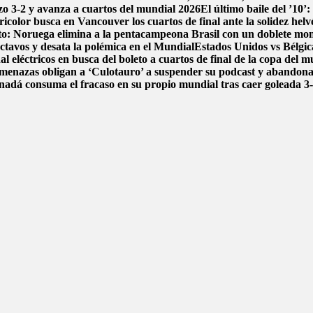
dazo 3-2 y avanza a cuartos del mundial 2026
El último baile del ’10’
icolor busca en Vancouver los cuartos de final ante la solidez helv
ito: Noruega elimina a la pentacampeona Brasil con un doblete m
ctavos y desata la polémica en el Mundial
Estados Unidos vs Bélgica
l eléctricos en busca del boleto a cuartos de final de la copa del 
menazas obligan a ‘Culotauro’ a suspender su podcast y abandon
adá consuma el fracaso en su propio mundial tras caer goleada 3