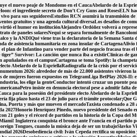
ruye el nuevo peaje de Mondomo en el Cauca
Abelardo de la Espriel
oon: el ingrediente secreto de Don’t Cry Guns and Roses
ELN hace
 vivo para sus seguidores
Estudios RCN asumirá la transmisión de la
ventos gratuitos y una agenda cultural diversa
Los desafíos de comu
irtió el humor en institución
Alejandro Ordóñez volverá a repres
trato de paneles solares
Nequi se separa formalmente de Bancolom
nalco y la ANDI
Qué viene tras la declaratoria de la Semana Santa
da de asistencia humanitaria en zona insular de Cartagena
Alivio 
el plan de Infantino para vender parte del negocio fracasa tras el
 tiger” Survivor: La canción que nunca iba a existir
Clínicas de ga
on apuñalados en el campus
Cartagena se toma Spotify: la champeta 
electo Abelardo de la Espriella
Radiografía de la crisis por el servi
umentum 2026: alrededor de más de 22.000 asistentes vivieron la 
mos de mujeres fueron expuestos en Telegram
Liga BetPlay 2026-II: e
dustria, los elige la gente
Conductor intentó cruzar un puente peat
damericana
Petro insiste en denuncia electoral pese a admitir falta d
auca para la posesión del presidente electo Abelardo de la Espriel
a fija plazo hasta el 23 de julio para el trámite protocolar
¡Que Go
pina, Puerta y más que mueven el mercado
Taxista condenado a 28 a
ada 2027
Honorio Henríquez Pinedo, nuevo presidente del Senado en 
con 21 goles y el récord de partidos en la historia de la Copa del 
Miami! Inglaterra conquista el bronce ante Francia en el partido po
oreign Tongues, cuando la música deja de ser un trabajo
Slavko Vi
undial 2026
Desobediencia civil: Iván Cepeda rectifica su oposición y