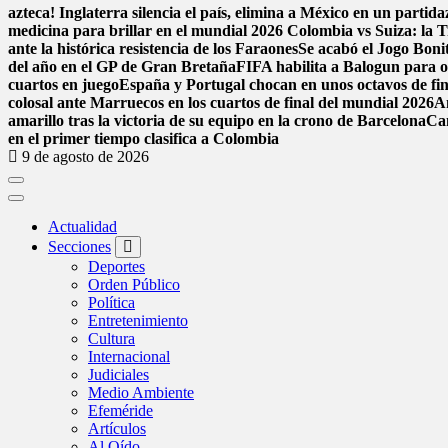
azteca! Inglaterra silencia el país, elimina a México en un parti
medicina para brillar en el mundial 2026
Colombia vs Suiza: la Tr
ante la histórica resistencia de los Faraones
Se acabó el Jogo Bon
del año en el GP de Gran Bretaña
FIFA habilita a Balogun para o
cuartos en juego
España y Portugal chocan en unos octavos de fina
colosal ante Marruecos en los cuartos de final del mundial 2026
A
amarillo tras la victoria de su equipo en la crono de Barcelona
Can
en el primer tiempo clasifica a Colombia
9 de agosto de 2026
Actualidad
Secciones
Deportes
Orden Público
Política
Entretenimiento
Cultura
Internacional
Judiciales
Medio Ambiente
Efeméride
Artículos
Al Oído