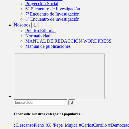
Proyección Social
6° Encuentro de Investigación
7ª Encuentro de Investigación
8º Encuentro de investigación
Nosotros
Política Editorial
Normatividad
MANUAL DE REDACCIÓN WORDPRESS
Manual de publicaciones
Buscar:
O consulte nuestras categorías populares...
; DescansoPleno
!68
'Pepe' Mujica
#CarlosCarrillo
#Democrac