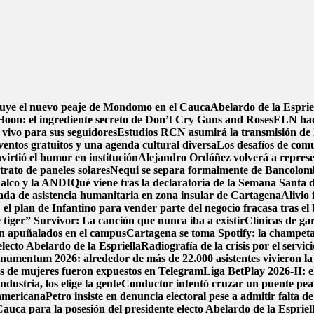
ruye el nuevo peaje de Mondomo en el Cauca
Abelardo de la Espriel
oon: el ingrediente secreto de Don’t Cry Guns and Roses
ELN hace
 vivo para sus seguidores
Estudios RCN asumirá la transmisión de la
ventos gratuitos y una agenda cultural diversa
Los desafíos de comu
irtió el humor en institución
Alejandro Ordóñez volverá a repres
trato de paneles solares
Nequi se separa formalmente de Bancolom
nalco y la ANDI
Qué viene tras la declaratoria de la Semana Santa
da de asistencia humanitaria en zona insular de Cartagena
Alivio 
el plan de Infantino para vender parte del negocio fracasa tras el
 tiger” Survivor: La canción que nunca iba a existir
Clínicas de ga
on apuñalados en el campus
Cartagena se toma Spotify: la champeta 
electo Abelardo de la Espriella
Radiografía de la crisis por el servi
umentum 2026: alrededor de más de 22.000 asistentes vivieron la 
mos de mujeres fueron expuestos en Telegram
Liga BetPlay 2026-II: e
dustria, los elige la gente
Conductor intentó cruzar un puente peat
damericana
Petro insiste en denuncia electoral pese a admitir falta d
auca para la posesión del presidente electo Abelardo de la Espriel