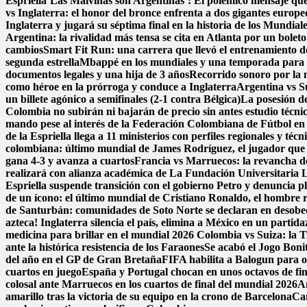
Espriella
‘Las Malvinas son Argentinas’: El polémico mensaje que 
vs Inglaterra: el honor del bronce enfrenta a dos gigantes europe
Inglaterra y jugará su séptima final en la historia de los Mundial
Argentina: la rivalidad más tensa se cita en Atlanta por un boleto
cambios
Smart Fit Run: una carrera que llevó el entrenamiento de 
segunda estrella
Mbappé en los mundiales y una temporada para e
documentos legales y una hija de 3 años
Recorrido sonoro por la 
como héroe en la prórroga y conduce a Inglaterra
Argentina vs Su
un billete agónico a semifinales (2-1 contra Bélgica)
La posesión de
Colombia no subirán ni bajarán de precio sin antes estudio técni
mando pese al interés de la Federación Colombiana de Fútbol en
de la Espriella llega a 11 ministerios con perfiles regionales y técn
colombiana: último mundial de James Rodríguez, el jugador que 
gana 4-3 y avanza a cuartos
Francia vs Marruecos: la revancha de 
realizará con alianza académica de La Fundación Universitaria 
Espriella suspende transición con el gobierno Petro y denuncia p
de un ícono: el último mundial de Cristiano Ronaldo, el hombre 
de Santurbán: comunidades de Soto Norte se declaran en desobedi
azteca! Inglaterra silencia el país, elimina a México en un parti
medicina para brillar en el mundial 2026
Colombia vs Suiza: la Tr
ante la histórica resistencia de los Faraones
Se acabó el Jogo Bon
del año en el GP de Gran Bretaña
FIFA habilita a Balogun para o
cuartos en juego
España y Portugal chocan en unos octavos de fina
colosal ante Marruecos en los cuartos de final del mundial 2026
A
amarillo tras la victoria de su equipo en la crono de Barcelona
Can