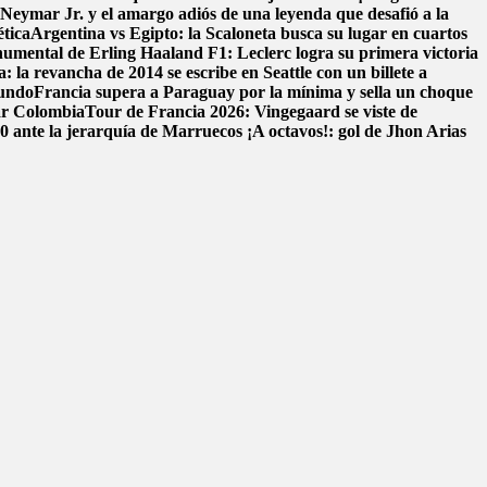
: Neymar Jr. y el amargo adiós de una leyenda que desafió a la
ética
Argentina vs Egipto: la Scaloneta busca su lugar en cuartos
onumental de Erling Haaland
F1: Leclerc logra su primera victoria
: la revancha de 2014 se escribe en Seattle con un billete a
mundo
Francia supera a Paraguay por la mínima y sella un choque
ar Colombia
Tour de Francia 2026: Vingegaard se viste de
-0 ante la jerarquía de Marruecos
¡A octavos!: gol de Jhon Arias