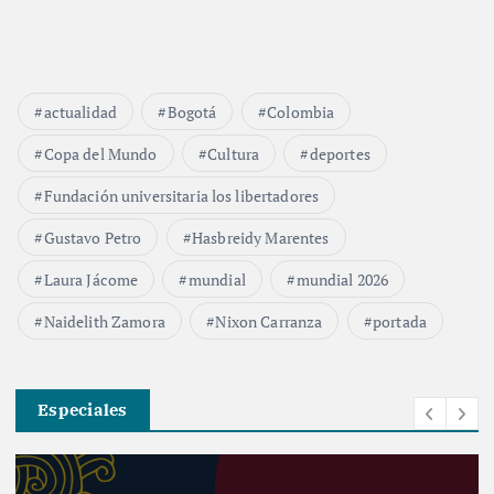
actualidad
Bogotá
Colombia
Copa del Mundo
Cultura
deportes
Fundación universitaria los libertadores
Gustavo Petro
Hasbreidy Marentes
Laura Jácome
mundial
mundial 2026
Naidelith Zamora
Nixon Carranza
portada
Especiales