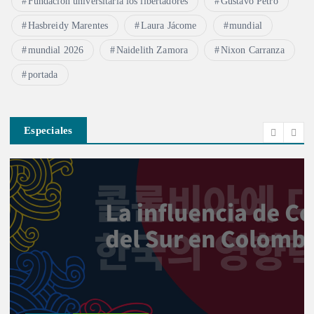
Fundación universitaria los libertadores
Gustavo Petro
Hasbreidy Marentes
Laura Jácome
mundial
mundial 2026
Naidelith Zamora
Nixon Carranza
portada
Especiales