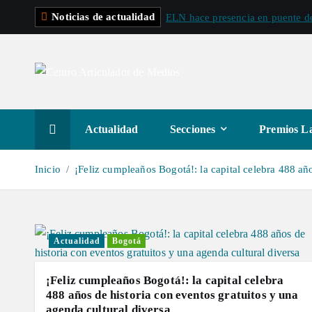
S
Noticias de actualidad
ELN hace presencia en puente de
a
l
t
a
r
a
Actualidad
Secciones
Premios La
l
c
Inicio
¡Feliz cumpleaños Bogotá!: la capital celebra 488 año
o
n
t
e
Actualidad
Bogotá
n
i
¡Feliz cumpleaños Bogotá!: la capital celebra
d
488 años de historia con eventos gratuitos y una
agenda cultural diversa
o