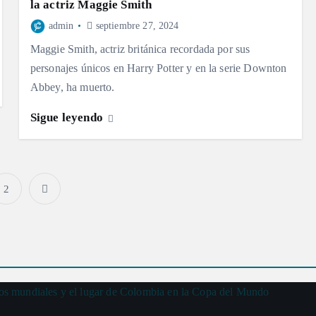
la actriz Maggie Smith
admin
septiembre 27, 2024
Maggie Smith, actriz británica recordada por sus
personajes únicos en Harry Potter y en la serie Downton
Abbey, ha muerto.
Sigue leyendo
2
P
a
g