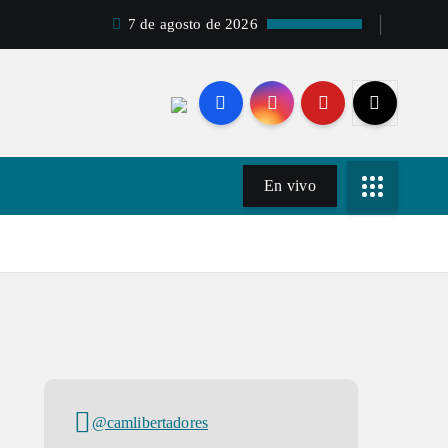
7 de agosto de 2026
En vivo
@camlibertadores