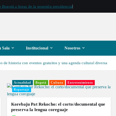
 Bogotá a horas de la posesión presidencial
 Sala
Institucional
Nosotros
s de historia con eventos gratuitos y una agenda cultural diversa
Actualidad
Bogotá
Cultura
Entretenimiento
Reportaje
Korebaju Pat Rekocho: el corto/documental que
preserva la lengua coreguaje