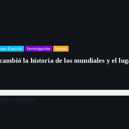
i
n
a
c
rme Especial
Investigación
Sports
 cambió la historia de los mundiales y el l
i
ó
n
d