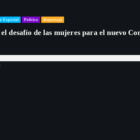
s
e Especial
Política
Reportaje
 el desafío de las mujeres para el nuevo Co