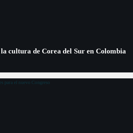
e
e
n
t
 la cultura de Corea del Sur en Colombia
r
a
d
a