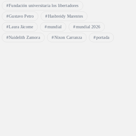
Fundación universitaria los libertadores
Gustavo Petro
Hasbreidy Marentes
Laura Jácome
mundial
mundial 2026
Naidelith Zamora
Nixon Carranza
portada