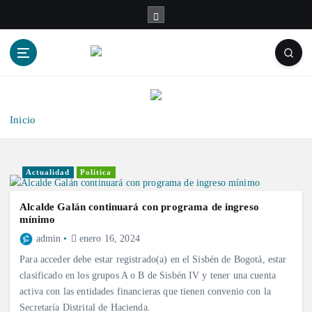
S
a
l
t
a
r
a
l
Inicio
c
o
n
Actualidad
Política
t
e
Alcalde Galán continuará con programa de ingreso
n
mínimo
i
admin
enero 16, 2024
d
Para acceder debe estar registrado(a) en el Sisbén de Bogotá, estar
o
clasificado en los grupos A o B de Sisbén IV y tener una cuenta
activa con las entidades financieras que tienen convenio con la
Secretaría Distrital de Hacienda.