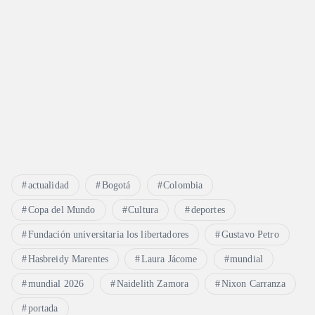
s
actualidad
Bogotá
Colombia
Copa del Mundo
Cultura
deportes
Fundación universitaria los libertadores
Gustavo Petro
Hasbreidy Marentes
Laura Jácome
mundial
mundial 2026
Naidelith Zamora
Nixon Carranza
portada