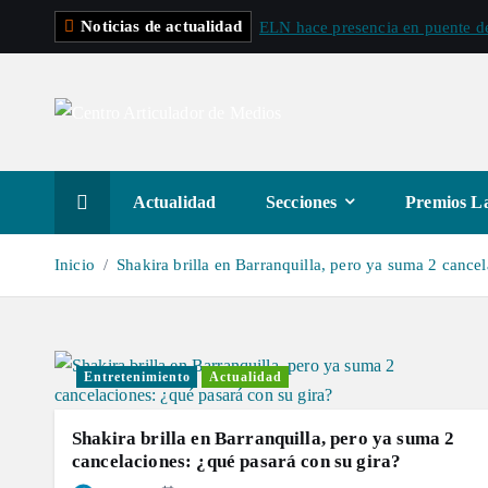
S
Noticias de actualidad
ELN hace presencia en puente de
a
l
t
a
r
a
Actualidad
Secciones
Premios La
l
c
Inicio
Shakira brilla en Barranquilla, pero ya suma 2 cance
o
n
t
e
Entretenimiento
Actualidad
n
i
Shakira brilla en Barranquilla, pero ya suma 2
d
cancelaciones: ¿qué pasará con su gira?
o