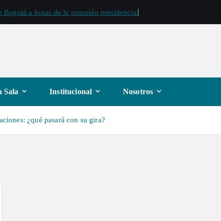
 Bogotá a horas de la posesión presidencial
 Sala
Institucional
Nosotros
laciones: ¿qué pasará con su gira?