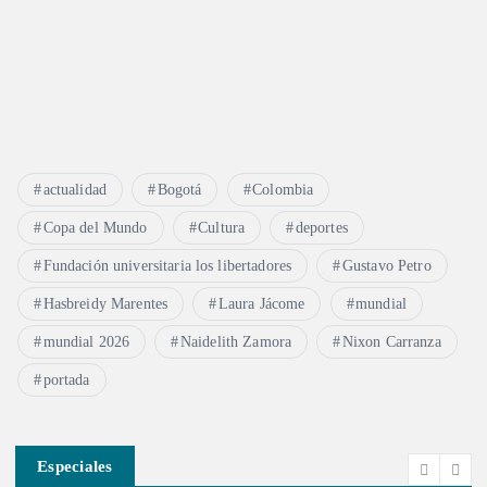
a
d
a
s
actualidad
Bogotá
Colombia
Copa del Mundo
Cultura
deportes
Fundación universitaria los libertadores
Gustavo Petro
Hasbreidy Marentes
Laura Jácome
mundial
mundial 2026
Naidelith Zamora
Nixon Carranza
portada
Especiales