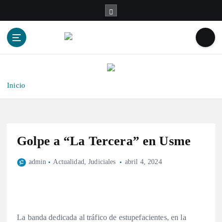
S
a
l
t
a
r
a
l
Inicio
c
o
n
t
Golpe a “La Tercera” en Usme
e
n
admin
Actualidad
,
Judiciales
abril 4, 2024
i
d
o
La banda dedicada al tráfico de estupefacientes, en la