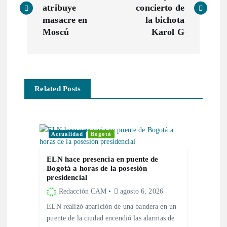
atribuye
concierto de
v
masacre en
la bichota
Moscú
Karol G
e
g
Related Posts
a
c
Actualidad
Bogotá
i
ELN hace presencia en puente de
ó
Bogotá a horas de la posesión
presidencial
n
Redacción CAM
agosto 6, 2026
ELN realizó aparición de una bandera en un
d
puente de la ciudad encendió las alarmas de