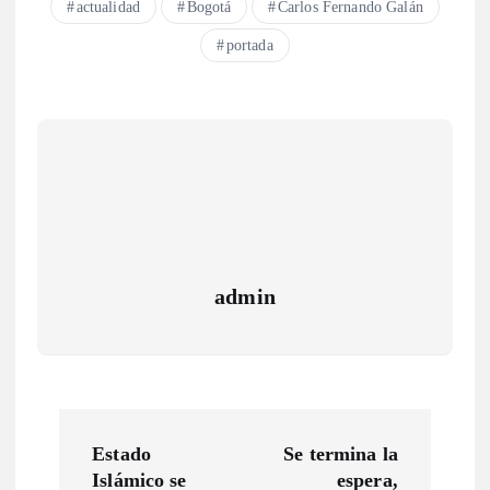
actualidad
Bogotá
Carlos Fernando Galán
portada
admin
N
Estado
Se termina la
a
Islámico se
espera,