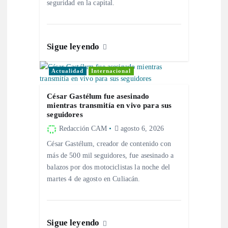
seguridad en la capital.
e
e
Sigue leyendo
n
Actualidad
Internacional
t
César Gastélum fue asesinado
mientras transmitía en vivo para sus
r
seguidores
Redacción CAM
agosto 6, 2026
a
César Gastélum, creador de contenido con
más de 500 mil seguidores, fue asesinado a
d
balazos por dos motociclistas la noche del
martes 4 de agosto en Culiacán.
a
s
Sigue leyendo