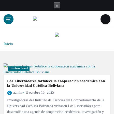
S
a
l
t
a
r
a
l
Inicio
c
o
n
t
Institucional
e
n
Los Libertadores fortalece la cooperación académica con
i
la Universidad Católica Boliviana
d
admin
octubre 16, 2025
o
Investigadoras del Instituto de Ciencias del Comportamiento de la
Universidad Católica Boliviana visitaron Los Libertadores para
desarrollar una agenda de cooperación académica, investigación y