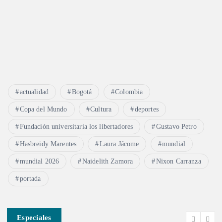
a
d
a
s
actualidad
Bogotá
Colombia
Copa del Mundo
Cultura
deportes
Fundación universitaria los libertadores
Gustavo Petro
Hasbreidy Marentes
Laura Jácome
mundial
mundial 2026
Naidelith Zamora
Nixon Carranza
portada
Especiales