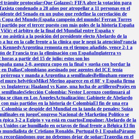
el trámite protocolar
¡Que Golazos!: FIFA abre la votación para
Taxista condenado a 28 años por atropellar a 11 personas en el
dente del Senado en un pulso que redefine la correlación de
e la Copa del Mundo
¡España campeón del mundo! Ferran Torres
 partido por el tercer puesto con más goles de la historia
España
Vičić: el árbitro de la final del Mundial entre España y
 no asistirá a la posición del presidente electo Abelardo de la
 a luz en la calle frente a la clínica que le negó la atención
Francia
en Kennedy
Argentina remonta en el tiempo añadido, vence 2-1 a
ión de Francia tras la eliminación con España
Inglaterra vs
oras a partir del 15 de julio: estos son los
spaña gana 2-0, asegura cupo en la final y sueña con bordar la
 en Dallas
Colombiano asesinado por agentes del ICE tenía
a prórroga y manda a Argentina a semifinales
Bellingham emerge
 el muro helvético
Mikel Merino aparece en el 88′ y España firma
vs Inglaterra: Haaland vs Kane, una lucha de artilleros
Peajes en
 semifinales
Selección Colombia: Nestor Lorenzo continuará al
lga se citan en Los Ángeles
Actualización: Gabinete de Abelardo
o con más partidos en la historia de Colombia
El fin de una era
! Colombia se despide del Mundial en la tanda de penales: Suiza
mifinales en juego
Congreso Nacional de Marketing Político se
 épica 3-2 a Egipto y ya está en cuartos
Empalme: Abelardo de la
 Unidos cae humillado en octavos de final frente a Bélgica
El fin
o mundialista de Cristiano Ronaldo, Portugal 0-1 España
Páramo
s recordándonos que no debemos dejar de soñar
¡Tragedia en el