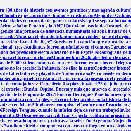
bra 488 años de historia con eventos gratuitos y una agenda cultura
el hombre que convirtió el humor en institución
Alejandro Ordóñez
gularidades en contrato de paneles solares
Nequi se separa formal
stórico, señalan Fenalco y la ANDI
Qué viene tras la declaratoria 
gonizó una jornada de asistencia humanitaria en zona insular de
anscaribe
Mundial: el plan de Infantino para vender parte del negoci
 posesión
“Eye of the tiger” Survivor: La canción que nunca iba a e
cional: tres estudiantes fueron apuñalados en el campus
Cartagena 
sión del presidente electo Abelardo de la Espriella
Radiografía de la
 para el turismo inclusivo
Monumentum 2026: alrededor de más de 22
más de 5.000 videos íntimos de mujeres fueron expuestos en Telegr
s no los escribe la industria, los elige la gente
Conductor intentó 
os de Libertadores y playoffs de Sudamericana
Petro insiste en denu
ial
Senado aprueba traslado al Cauca para la posesión del president
a de embajadores: Cancillería fija plazo hasta el 23 de julio para 
n el exterior: Durán, Ospina, Puerta y más que mueven el mercado
partir de la temporada 2027
Honorio Henríquez Pinedo, nuevo presi
o mundialista con 21 goles y el récord de partidos en la historia d
stórica en Miami! Inglaterra conquista el bronce ante Francia en el
26
Foreign Tongues, cuando la música deja de ser un trabajo
Slavko 
undial 2026
Desobediencia civil: Iván Cepeda rectifica su oposición y
ha generado opiniones y criticas a la selección Argentina
Mujer dio
os
Estudiante hirió a compañera con arma de fuego en un colegio 