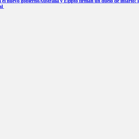
a el nuevo gobierno
Australia y Egipto firman un duelo de infarto: 
al