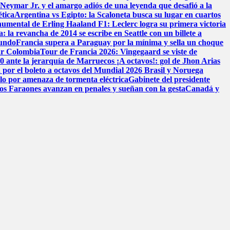
: Neymar Jr. y el amargo adiós de una leyenda que desafió a la
ética
Argentina vs Egipto: la Scaloneta busca su lugar en cuartos
onumental de Erling Haaland
F1: Leclerc logra su primera victoria
: la revancha de 2014 se escribe en Seattle con un billete a
mundo
Francia supera a Paraguay por la mínima y sella un choque
ar Colombia
Tour de Francia 2026: Vingegaard se viste de
-0 ante la jerarquía de Marruecos
¡A octavos!: gol de Jhon Arias
 por el boleto a octavos del Mundial 2026
Brasil y Noruega
elo por amenaza de tormenta eléctrica
Gabinete del presidente
los Faraones avanzan en penales y sueñan con la gesta
Canadá y