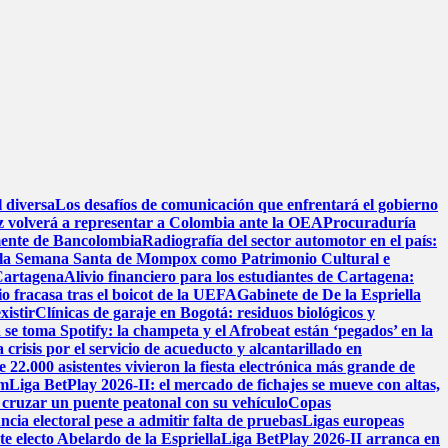
l diversa
Los desafíos de comunicación que enfrentará el gobierno
 volverá a representar a Colombia ante la OEA
Procuraduría
mente de Bancolombia
Radiografía del sector automotor en el país:
de la Semana Santa de Mompox como Patrimonio Cultural e
 Cartagena
Alivio financiero para los estudiantes de Cartagena:
o fracasa tras el boicot de la UEFA
Gabinete de De la Espriella
xistir
Clínicas de garaje en Bogotá: residuos biológicos y
se toma Spotify: la champeta y el Afrobeat están ‘pegados’ en la
 crisis por el servicio de acueducto y alcantarillado en
.000 asistentes vivieron la fiesta electrónica más grande de
am
Liga BetPlay 2026-II: el mercado de fichajes se mueve con altas,
cruzar un puente peatonal con su vehículo
Copas
ncia electoral pese a admitir falta de pruebas
Ligas europeas
e electo Abelardo de la Espriella
Liga BetPlay 2026-II arranca en