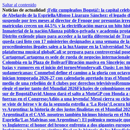
Saltar al contenido
Noticias de actualidad
¡Feliz cumpleaños Bogotá!: la capital cele
de Abelardo de la Espriella
Alfonso Lizarazo Sánchez: el legado d
suspende por tres meses al director de Fenoge por presuntas irre
matrículas crecen un 44,5% y la electrificación marca un hito hi
Inmaterial de la nación
Alianza público-privada y academia prota
Distrito extiende plazo para acceder a la tarifa diferencial de Tr
queda casi listo con 17 ministerios designados a una semana de la
procedimientos ilegales salen a la luz
Ataque en la Universidad Na
plataforma musical global
Cali se prepara para controversial pose
Cartagena
Cartagena es sede de rueda de negocios internacionales
Colombia en la Plaza de Bolívar
Filtración masiva en Sincelejo: 
bajas y rumores en el inicio del torneo
Wonderwall, Oasis: Los himno
sudamericanas: Conmebol define el camino a la gloria con octav
inician temporada 2026-27 con calendario apretado tras el Mund
medio de una rebelión de 8 clubes por derechos televisivos
Renunci
elegir el mejor tanto del Mundial 2026
Fichajes de colombianos e
sur de Bogotá
David Alonso dará el salto a MotoGP con Honda a 
fuerzas en el Congreso
¡Adiós a una leyenda! Messi cierra su cicl
se viste de héroe y le da la segunda estrella a ‘La Roja’
¡Locura hi
vs Argentina: la historia de dos justos finalistas en el Mundial 20
Argentina
En el CAM, nosotros también hicimos historia en el M
Espriella
‘Las Malvinas son Argentinas’: El polémico mensaje que 
vs Inglaterra: el honor del bronce enfrenta a dos gigantes europe