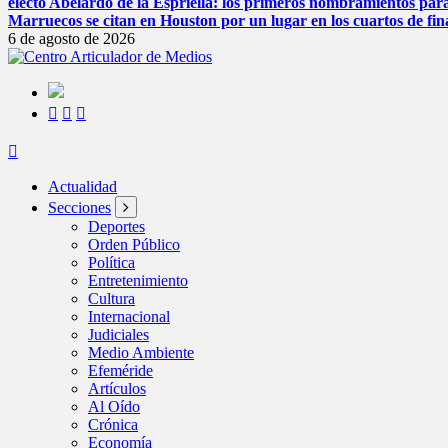
electo Abelardo de la Espriella: los primeros nombramientos par
Marruecos se citan en Houston por un lugar en los cuartos de fin
6 de agosto de 2026
Actualidad
Secciones
Deportes
Orden Público
Política
Entretenimiento
Cultura
Internacional
Judiciales
Medio Ambiente
Efeméride
Artículos
Al Oído
Crónica
Economía