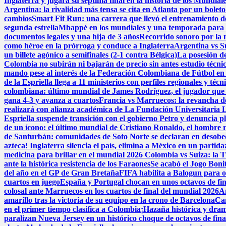
Inglaterra y jugará su séptima final en la historia de los Mundial
Argentina: la rivalidad más tensa se cita en Atlanta por un boleto
cambios
Smart Fit Run: una carrera que llevó el entrenamiento de 
segunda estrella
Mbappé en los mundiales y una temporada para e
documentos legales y una hija de 3 años
Recorrido sonoro por la 
como héroe en la prórroga y conduce a Inglaterra
Argentina vs Su
un billete agónico a semifinales (2-1 contra Bélgica)
La posesión de
Colombia no subirán ni bajarán de precio sin antes estudio técni
mando pese al interés de la Federación Colombiana de Fútbol en
de la Espriella llega a 11 ministerios con perfiles regionales y técn
colombiana: último mundial de James Rodríguez, el jugador que 
gana 4-3 y avanza a cuartos
Francia vs Marruecos: la revancha de 
realizará con alianza académica de La Fundación Universitaria 
Espriella suspende transición con el gobierno Petro y denuncia p
de un ícono: el último mundial de Cristiano Ronaldo, el hombre 
de Santurbán: comunidades de Soto Norte se declaran en desobedi
azteca! Inglaterra silencia el país, elimina a México en un parti
medicina para brillar en el mundial 2026
Colombia vs Suiza: la Tr
ante la histórica resistencia de los Faraones
Se acabó el Jogo Bon
del año en el GP de Gran Bretaña
FIFA habilita a Balogun para o
cuartos en juego
España y Portugal chocan en unos octavos de fina
colosal ante Marruecos en los cuartos de final del mundial 2026
A
amarillo tras la victoria de su equipo en la crono de Barcelona
Can
en el primer tiempo clasifica a Colombia
¡Hazaña histórica y dram
paralizan Nueva Jersey en un histórico choque de octavos de fin