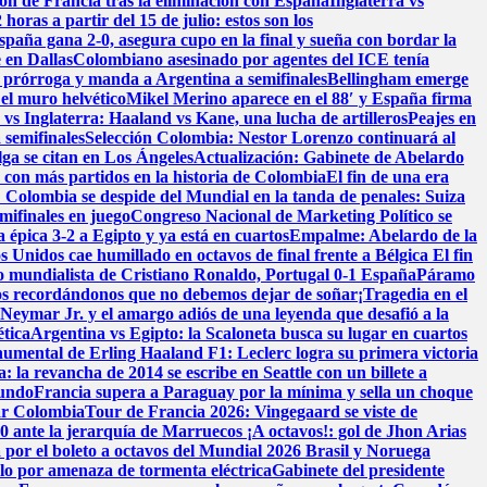
ión de Francia tras la eliminación con España
Inglaterra vs
oras a partir del 15 de julio: estos son los
spaña gana 2-0, asegura cupo en la final y sueña con bordar la
 en Dallas
Colombiano asesinado por agentes del ICE tenía
a prórroga y manda a Argentina a semifinales
Bellingham emerge
 el muro helvético
Mikel Merino aparece en el 88′ y España firma
vs Inglaterra: Haaland vs Kane, una lucha de artilleros
Peajes en
 semifinales
Selección Colombia: Nestor Lorenzo continuará al
lga se citan en Los Ángeles
Actualización: Gabinete de Abelardo
o con más partidos en la historia de Colombia
El fin de una era
! Colombia se despide del Mundial en la tanda de penales: Suiza
mifinales en juego
Congreso Nacional de Marketing Político se
 épica 3-2 a Egipto y ya está en cuartos
Empalme: Abelardo de la
 Unidos cae humillado en octavos de final frente a Bélgica
El fin
o mundialista de Cristiano Ronaldo, Portugal 0-1 España
Páramo
s recordándonos que no debemos dejar de soñar
¡Tragedia en el
: Neymar Jr. y el amargo adiós de una leyenda que desafió a la
ética
Argentina vs Egipto: la Scaloneta busca su lugar en cuartos
onumental de Erling Haaland
F1: Leclerc logra su primera victoria
: la revancha de 2014 se escribe en Seattle con un billete a
mundo
Francia supera a Paraguay por la mínima y sella un choque
ar Colombia
Tour de Francia 2026: Vingegaard se viste de
-0 ante la jerarquía de Marruecos
¡A octavos!: gol de Jhon Arias
 por el boleto a octavos del Mundial 2026
Brasil y Noruega
elo por amenaza de tormenta eléctrica
Gabinete del presidente