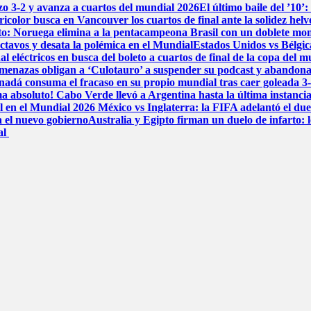
dazo 3-2 y avanza a cuartos del mundial 2026
El último baile del ’10’
icolor busca en Vancouver los cuartos de final ante la solidez helv
ito: Noruega elimina a la pentacampeona Brasil con un doblete m
ctavos y desata la polémica en el Mundial
Estados Unidos vs Bélgica
l eléctricos en busca del boleto a cuartos de final de la copa del 
menazas obligan a ‘Culotauro’ a suspender su podcast y abandon
adá consuma el fracaso en su propio mundial tras caer goleada 3
a absoluto! Cabo Verde llevó a Argentina hasta la última instancia
al en el Mundial 2026
México vs Inglaterra: la FIFA adelantó el du
a el nuevo gobierno
Australia y Egipto firman un duelo de infarto: 
al