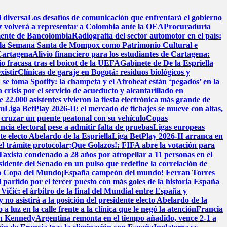
l diversa
Los desafíos de comunicación que enfrentará el gobierno
 volverá a representar a Colombia ante la OEA
Procuraduría
mente de Bancolombia
Radiografía del sector automotor en el país:
de la Semana Santa de Mompox como Patrimonio Cultural e
 Cartagena
Alivio financiero para los estudiantes de Cartagena:
o fracasa tras el boicot de la UEFA
Gabinete de De la Espriella
xistir
Clínicas de garaje en Bogotá: residuos biológicos y
se toma Spotify: la champeta y el Afrobeat están ‘pegados’ en la
 crisis por el servicio de acueducto y alcantarillado en
.000 asistentes vivieron la fiesta electrónica más grande de
am
Liga BetPlay 2026-II: el mercado de fichajes se mueve con altas,
cruzar un puente peatonal con su vehículo
Copas
ncia electoral pese a admitir falta de pruebas
Ligas europeas
e electo Abelardo de la Espriella
Liga BetPlay 2026-II arranca en
el trámite protocolar
¡Que Golazos!: FIFA abre la votación para
Taxista condenado a 28 años por atropellar a 11 personas en el
dente del Senado en un pulso que redefine la correlación de
e la Copa del Mundo
¡España campeón del mundo! Ferran Torres
 partido por el tercer puesto con más goles de la historia
España
Vičić: el árbitro de la final del Mundial entre España y
 no asistirá a la posición del presidente electo Abelardo de la
 a luz en la calle frente a la clínica que le negó la atención
Francia
en Kennedy
Argentina remonta en el tiempo añadido, vence 2-1 a