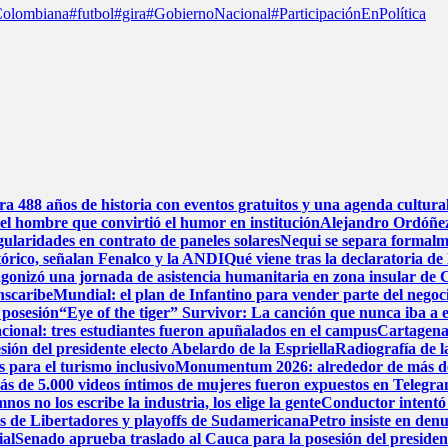
olombiana
#futbol
#gira
#GobiernoNacional
#ParticipaciónEnPolítica
bra 488 años de historia con eventos gratuitos y una agenda cultura
el hombre que convirtió el humor en institución
Alejandro Ordóñez
gularidades en contrato de paneles solares
Nequi se separa formal
stórico, señalan Fenalco y la ANDI
Qué viene tras la declaratoria 
gonizó una jornada de asistencia humanitaria en zona insular de
anscaribe
Mundial: el plan de Infantino para vender parte del negoci
 posesión
“Eye of the tiger” Survivor: La canción que nunca iba a e
cional: tres estudiantes fueron apuñalados en el campus
Cartagena 
sión del presidente electo Abelardo de la Espriella
Radiografía de la
 para el turismo inclusivo
Monumentum 2026: alrededor de más de 22
más de 5.000 videos íntimos de mujeres fueron expuestos en Telegr
s no los escribe la industria, los elige la gente
Conductor intentó 
os de Libertadores y playoffs de Sudamericana
Petro insiste en denu
ial
Senado aprueba traslado al Cauca para la posesión del president