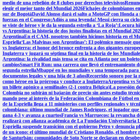
medio de una rebelión de 8 clubes por derechos televisivos
Renunci
elegir el mejor tanto del Mundial 2026
Fichajes de colombianos e
sur de Bogotá
David Alonso dará el salto a MotoGP con Honda a 
fuerzas en el Congreso
¡Adiós a una leyenda! Messi cierra su cicl
se viste de héroe y le da la segunda estrella a ‘La Roja’
¡Locura hi
vs Argentina: la historia de dos justos finalistas en el Mundial 20
Argentina
En el CAM, nosotros también hicimos historia en el M
Espriella
‘Las Malvinas son Argentinas’: El polémico mensaje que 
vs Inglaterra: el honor del bronce enfrenta a dos gigantes europe
Inglaterra y jugará su séptima final en la historia de los Mundial
Argentina: la rivalidad más tensa se cita en Atlanta por un boleto
cambios
Smart Fit Run: una carrera que llevó el entrenamiento de 
segunda estrella
Mbappé en los mundiales y una temporada para e
documentos legales y una hija de 3 años
Recorrido sonoro por la 
como héroe en la prórroga y conduce a Inglaterra
Argentina vs Su
un billete agónico a semifinales (2-1 contra Bélgica)
La posesión de
Colombia no subirán ni bajarán de precio sin antes estudio técni
mando pese al interés de la Federación Colombiana de Fútbol en
de la Espriella llega a 11 ministerios con perfiles regionales y técn
colombiana: último mundial de James Rodríguez, el jugador que 
gana 4-3 y avanza a cuartos
Francia vs Marruecos: la revancha de 
realizará con alianza académica de La Fundación Universitaria 
Espriella suspende transición con el gobierno Petro y denuncia p
de un ícono: el último mundial de Cristiano Ronaldo, el hombre 
de Santurbán: comunidades de Soto Norte se declaran en desobedi