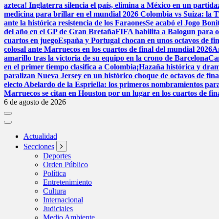
azteca! Inglaterra silencia el país, elimina a México en un parti
medicina para brillar en el mundial 2026
Colombia vs Suiza: la Tr
ante la histórica resistencia de los Faraones
Se acabó el Jogo Bon
del año en el GP de Gran Bretaña
FIFA habilita a Balogun para o
cuartos en juego
España y Portugal chocan en unos octavos de fina
colosal ante Marruecos en los cuartos de final del mundial 2026
A
amarillo tras la victoria de su equipo en la crono de Barcelona
Can
en el primer tiempo clasifica a Colombia
¡Hazaña histórica y dram
paralizan Nueva Jersey en un histórico choque de octavos de fin
electo Abelardo de la Espriella: los primeros nombramientos par
Marruecos se citan en Houston por un lugar en los cuartos de fin
6 de agosto de 2026
Actualidad
Secciones
Deportes
Orden Público
Política
Entretenimiento
Cultura
Internacional
Judiciales
Medio Ambiente