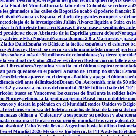
es
Didier Deschamps: el legado del gran técnico quien deja la selecc
 a la Final del Mundial
Jornada laboral en Colombia se reduce a 42 h
los gimnasios a las calles de Bogotá
Se acabó el poderío francés: E
l olvido
Francia vs España: el duelo de gigantes europeos se define
metodología de la investigación
Julián Álvarez líquida a Suiza en l
iza: la Albiceleste busca en Kansas City su pase a semifinales ante
l presidente electo Abelardo de la Espriella genera debate
Noruega 
co, advierte Elsa Noguera
Francia domina 2-0 a Marruecos y pase a
 Zlatko Dalić
España vs Bélgica: la táctica española y el esfuerzo be
icos
¡Adiós rey David! se cierra su ciclo mundialista como el porter
hizo soñar a más de 50 millones de colombianos
¡Ay tierra querida
la semifinal de Catar 2022 se escribe en Boston con un billete a se
Los Libertadores
Argentina resucita en el último suspiro: remontada
lan para quedarse en el poder
La mano de Trump no sirvió: Estados
récord
Merino aparece en el tiempo añadido y apaga el último sueñ
encia civil ante delimitación
Dream On, Aerosmith, más de 50 año
dazo 3-2 y avanza a cuartos del mundial 2026
El último baile del ’10’
icolor busca en Vancouver los cuartos de final ante la solidez helv
ito: Noruega elimina a la pentacampeona Brasil con un doblete m
ctavos y desata la polémica en el Mundial
Estados Unidos vs Bélgica
l eléctricos en busca del boleto a cuartos de final de la copa del 
menazas obligan a ‘Culotauro’ a suspender su podcast y abandon
adá consuma el fracaso en su propio mundial tras caer goleada 3
a absoluto! Cabo Verde llevó a Argentina hasta la última instancia
al en el Mundial 2026
México vs Inglaterra: la FIFA adelantó el du