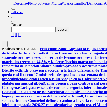
; DescansoPleno
!68
'Pepe' Mujica
#CarlosCarrillo
#DemocraciaC
En vivo
Buscar
Buscar
Noticias de actualidad
¡Feliz cumpleaños Bogotá!: la capital cele
de Abelardo de la Espriella
Alfonso Lizarazo Sánchez: el legado d
suspende por tres meses al director de Fenoge por presuntas irre
matrículas crecen un 44,5% y la electrificación marca un hito hi
Inmaterial de la nación
Alianza público-privada y academia prota
Distrito extiende plazo para acceder a la tarifa diferencial de Tr
queda casi listo con 17 ministerios designados a una semana de la
procedimientos ilegales salen a la luz
Ataque en la Universidad Na
plataforma musical global
Cali se prepara para controversial pose
Cartagena
Cartagena es sede de rueda de negocios internacionales
Colombia en la Plaza de Bolívar
Filtración masiva en Sincelejo: 
bajas y rumores en el inicio del torneo
Wonderwall, Oasis: Los himno
sudamericanas: Conmebol define el camino a la gloria con octav
inician temporada 2026-27 con calendario apretado tras el Mund