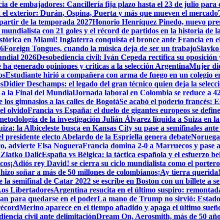
a de embajadores: Cancillería fija plazo hasta el 23 de julio para 
n el exterior: Durán, Ospina, Puerta y más que mueven el mercado
partir de la temporada 2027
Honorio Henríquez Pinedo, nuevo presi
o mundialista con 21 goles y el récord de partidos en la historia d
stórica en Miami! Inglaterra conquista el bronce ante Francia en el
26
Foreign Tongues, cuando la música deja de ser un trabajo
Slavko 
undial 2026
Desobediencia civil: Iván Cepeda rectifica su oposición y
ha generado opiniones y criticas a la selección Argentina
Mujer dio
os
Estudiante hirió a compañera con arma de fuego en un colegio 
es
Didier Deschamps: el legado del gran técnico quien deja la selecc
 a la Final del Mundial
Jornada laboral en Colombia se reduce a 42 h
los gimnasios a las calles de Bogotá
Se acabó el poderío francés: E
l olvido
Francia vs España: el duelo de gigantes europeos se define
metodología de la investigación
Julián Álvarez líquida a Suiza en l
iza: la Albiceleste busca en Kansas City su pase a semifinales ante
l presidente electo Abelardo de la Espriella genera debate
Noruega 
co, advierte Elsa Noguera
Francia domina 2-0 a Marruecos y pase a
 Zlatko Dalić
España vs Bélgica: la táctica española y el esfuerzo be
icos
¡Adiós rey David! se cierra su ciclo mundialista como el porter
hizo soñar a más de 50 millones de colombianos
¡Ay tierra querida
la semifinal de Catar 2022 se escribe en Boston con un billete a se
Los Libertadores
Argentina resucita en el último suspiro: remontada
lan para quedarse en el poder
La mano de Trump no sirvió: Estados
récord
Merino aparece en el tiempo añadido y apaga el último sueñ
encia civil ante delimitación
Dream On, Aerosmith, más de 50 año