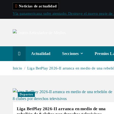
S
Noticias de actualidad
a
Vía panamericana sufre atentado: Destruye el nuevo peaje d
l
t
a
r
a
l
Actualidad
Secciones
Premios La
c
o
Inicio
Liga BetPlay 2026-II arranca en medio de una rebelió
n
t
e
n
Deportes
i
d
Liga BetPlay 2026-II arranca en medio de una
o