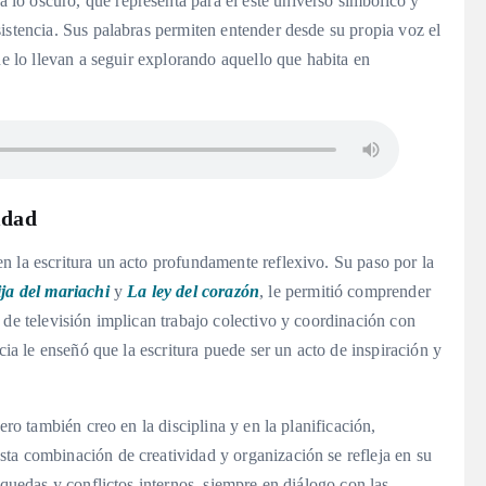
lo oscuro, qué representa para él este universo simbólico y
istencia. Sus palabras permiten entender desde su propia voz el
ue lo llevan a seguir explorando aquello que habita en
idad
n la escritura un acto profundamente reflexivo. Su paso por la
ja del mariachi
y
La ley del corazón
, le permitió comprender
 de televisión implican trabajo colectivo y coordinación con
cia le enseñó que la escritura puede ser un acto de inspiración y
ero también creo en la disciplina y en la planificación,
ta combinación de creatividad y organización se refleja en su
squedas y conflictos internos, siempre en diálogo con las