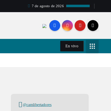
7 de agosto de 2026
En vivo
@camlibertadores