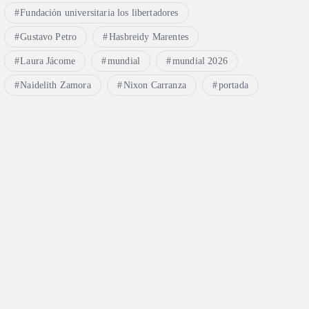
Fundación universitaria los libertadores
Gustavo Petro
Hasbreidy Marentes
Laura Jácome
mundial
mundial 2026
Naidelith Zamora
Nixon Carranza
portada