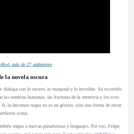
ioRed, más de 27 ambientes
de la novela oscura
 dialoga con lo oscuro, lo marginal y lo invisible. Su recorrido
orar las sombras humanas, las fracturas de la memoria y los ecos
 él, la literatura negra no es un género, sino una forma de mirar
efieren evitar.
también migra a nuevas plataformas y lenguajes. Por eso, Felipe