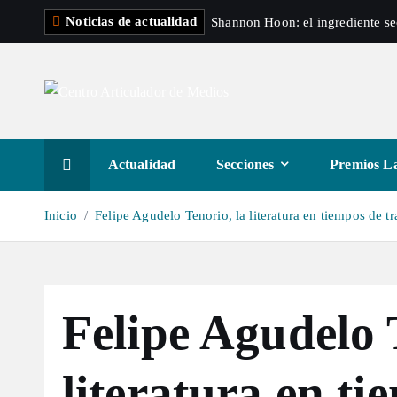
S
Noticias de actualidad
Shannon Hoon: el ingrediente s
a
l
t
a
r
a
Actualidad
Secciones
Premios La
l
c
Inicio
Felipe Agudelo Tenorio, la literatura en tiempos de 
o
n
t
e
Felipe Agudelo 
n
i
d
literatura en ti
o