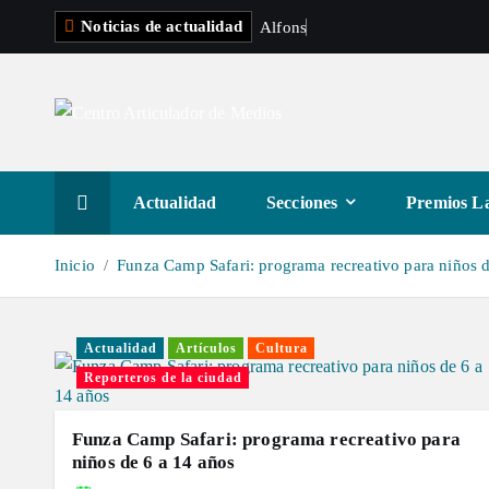
S
Noticias de actualidad
A
l
f
o
n
s
o
L
i
a
l
t
a
r
a
Actualidad
Secciones
Premios La
l
c
Inicio
Funza Camp Safari: programa recreativo para niños d
o
n
t
Actualidad
Artículos
Cultura
e
Reporteros de la ciudad
n
i
Funza Camp Safari: programa recreativo para
d
niños de 6 a 14 años
o