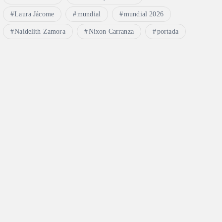
Laura Jácome
mundial
mundial 2026
Naidelith Zamora
Nixon Carranza
portada