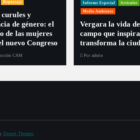
a
Reportaje
Informe Especial
Artículos
Medio Ambiente
 curules y
c
cia de género: el
Vergara la vida de
ío de las mujeres
campo que inspira
i
el nuevo Congreso
transforma la ciu
ó
acción CAM
Por
admin
n
d
e
e
by
Desert Themes