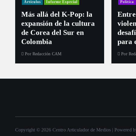
Artículos
Informe Especial
Política
Más allá del K-Pop: la
Entre
expansión de la cultura
violen
de Corea del Sur en
desaf
Colombia
para 
Por
Redacción CAM
Por
Red
Copyright © 2026 Centro Articulador de Medios | Powered 