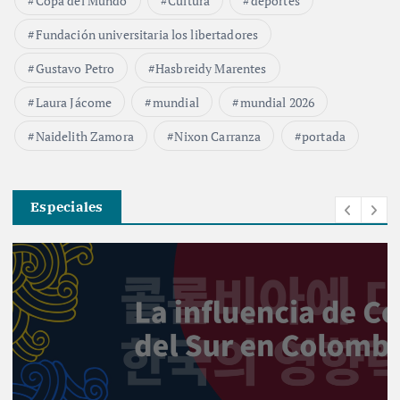
Copa del Mundo
Cultura
deportes
Fundación universitaria los libertadores
Gustavo Petro
Hasbreidy Marentes
Laura Jácome
mundial
mundial 2026
Naidelith Zamora
Nixon Carranza
portada
Especiales