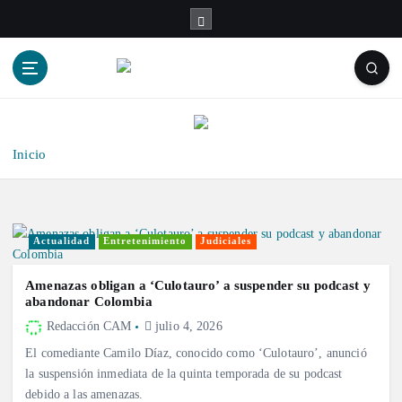
S
a
l
t
a
r
a
l
Inicio
c
o
n
t
Actualidad
Entretenimiento
Judiciales
e
n
Amenazas obligan a ‘Culotauro’ a suspender su podcast y
i
abandonar Colombia
d
Redacción CAM
julio 4, 2026
o
El comediante Camilo Díaz, conocido como ‘Culotauro’, anunció
la suspensión inmediata de la quinta temporada de su podcast
debido a las amenazas.