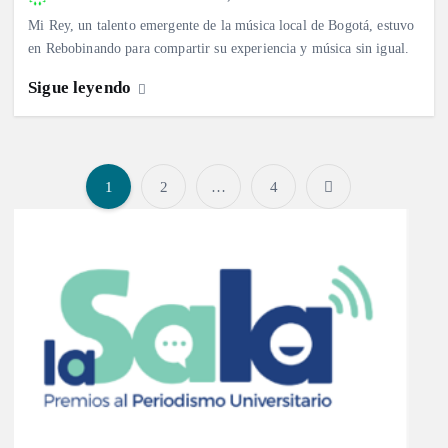
Mi Rey, un talento emergente de la música local de Bogotá, estuvo
en Rebobinando para compartir su experiencia y música sin igual.
Sigue leyendo
1
2
…
4
P
a
g
i
n