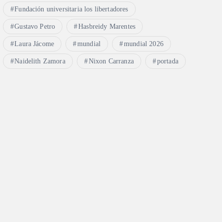
Fundación universitaria los libertadores
Gustavo Petro
Hasbreidy Marentes
Laura Jácome
mundial
mundial 2026
Naidelith Zamora
Nixon Carranza
portada