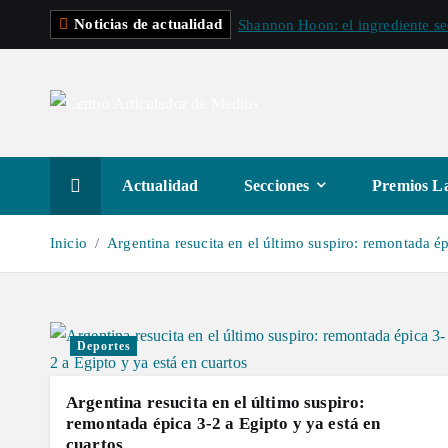
S
Noticias de actualidad
Shannon Hoon: el ingrediente s
a
l
t
a
r
a
Actualidad
Secciones
Premios La
l
c
Inicio
Argentina resucita en el último suspiro: remontada ép
o
n
t
e
Deportes
n
i
Argentina resucita en el último suspiro:
d
remontada épica 3-2 a Egipto y ya está en
cuartos
o