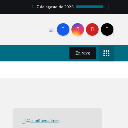
7 de agosto de 2026
En vivo
@camlibertadores