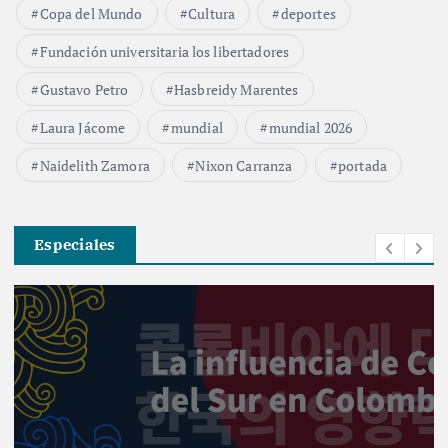
Copa del Mundo
Cultura
deportes
Fundación universitaria los libertadores
Gustavo Petro
Hasbreidy Marentes
Laura Jácome
mundial
mundial 2026
Naidelith Zamora
Nixon Carranza
portada
Especiales