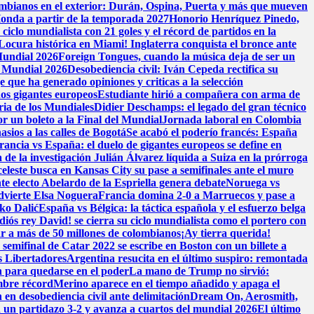
ombianos en el exterior: Durán, Ospina, Puerta y más que mueven
onda a partir de la temporada 2027
Honorio Henríquez Pinedo,
ciclo mundialista con 21 goles y el récord de partidos en la
Locura histórica en Miami! Inglaterra conquista el bronce ante
 Mundial 2026
Foreign Tongues, cuando la música deja de ser un
l Mundial 2026
Desobediencia civil: Iván Cepeda rectifica su
 que ha generado opiniones y criticas a la selección
dos gigantes europeos
Estudiante hirió a compañera con arma de
ria de los Mundiales
Didier Deschamps: el legado del gran técnico
or un boleto a la Final del Mundial
Jornada laboral en Colombia
sios a las calles de Bogotá
Se acabó el poderío francés: España
rancia vs España: el duelo de gigantes europeos se define en
 de la investigación
Julián Álvarez líquida a Suiza en la prórroga
celeste busca en Kansas City su pase a semifinales ante el muro
te electo Abelardo de la Espriella genera debate
Noruega vs
advierte Elsa Noguera
Francia domina 2-0 a Marruecos y pase a
ko Dalić
España vs Bélgica: la táctica española y el esfuerzo belga
diós rey David! se cierra su ciclo mundialista como el portero con
ar a más de 50 millones de colombianos
¡Ay tierra querida!
semifinal de Catar 2022 se escribe en Boston con un billete a
s Libertadores
Argentina resucita en el último suspiro: remontada
n para quedarse en el poder
La mano de Trump no sirvió:
ombre récord
Merino aparece en el tiempo añadido y apaga el
n desobediencia civil ante delimitación
Dream On, Aerosmith,
 en un partidazo 3-2 y avanza a cuartos del mundial 2026
El último