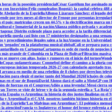
horas de la posesión presidencial
César Gastélum fue asesinado mi
to con Inravisión
¡Feliz cumpleaños Bogotá!: la capital celebra 488 
de Abelardo de la Espriella
Alfonso Lizarazo Sánchez: el legado del
nde por tres meses al director de Fenoge por presuntas irregulari
 el país: matrículas crecen un 44,5% y la electrificación marca un 
tural e Inmaterial de la nación
Alianza público-privada y academ
rtagena: Distrito extiende plazo para acceder a la tarifa diferencia
priella queda casi listo con 17 ministerios designados a una semana
s y procedimientos ilegales salen a la luz
Ataque en la Universidad 
án ‘pegados’ en la plataforma musical global
Cali se prepara para c
lcantarillado en Cartagena
Cartagena es sede de rueda de negocios i
ica más grande de Colombia en la Plaza de Bolívar
Filtración masiva
s se mueve con altas, bajas y rumores en el inicio del torneo
Wonder
lo
Copas sudamericanas: Conmebol define el camino a la gloria con
 europeas inician temporada 2026-27 con calendario apretado tras
 arranca en medio de una rebelión de 8 clubes por derechos televi
tación para elegir el mejor tanto del Mundial 2026
Fichajes de col
nas en el sur de Bogotá
David Alonso dará el salto a MotoGP con H
ión de fuerzas en el Congreso
¡Adiós a una leyenda! Messi cierra su 
Torres se viste de héroe y le da la segunda estrella a ‘La Roja’
¡
toria
España vs Argentina: la historia de dos justos finalistas en el
aña y Argentina
En el CAM, nosotros también hicimos historia en e
 de la Espriella
‘Las Malvinas son Argentinas’: El polémico mensaje
ó la atención
Francia vs Inglaterra: el honor del bronce enfrenta a 