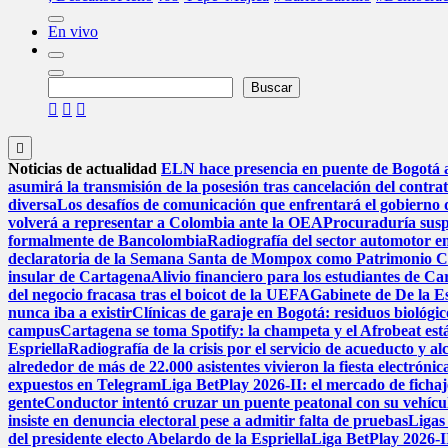
En vivo
Buscar
Buscar
Noticias de actualidad
ELN hace presencia en puente de Bogotá a 
asumirá la transmisión de la posesión tras cancelación del contra
diversa
Los desafíos de comunicación que enfrentará el gobierno 
volverá a representar a Colombia ante la OEA
Procuraduría suspe
formalmente de Bancolombia
Radiografía del sector automotor en
declaratoria de la Semana Santa de Mompox como Patrimonio Cul
insular de Cartagena
Alivio financiero para los estudiantes de Ca
del negocio fracasa tras el boicot de la UEFA
Gabinete de De la Es
nunca iba a existir
Clínicas de garaje en Bogotá: residuos biológico
campus
Cartagena se toma Spotify: la champeta y el Afrobeat est
Espriella
Radiografía de la crisis por el servicio de acueducto y a
alrededor de más de 22.000 asistentes vivieron la fiesta electrón
expuestos en Telegram
Liga BetPlay 2026-II: el mercado de fichaje
gente
Conductor intentó cruzar un puente peatonal con su vehícu
insiste en denuncia electoral pese a admitir falta de pruebas
Ligas
del presidente electo Abelardo de la Espriella
Liga BetPlay 2026-II