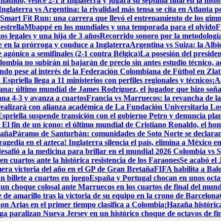
adido, vence 2-1 a Inglaterra y jugará su séptima final en la histo
Inglaterra vs Argentina: la rivalidad más tensa se cita en Atlanta p
Smart Fit Run: una carrera que llevó el entrenamiento de los gimna
estrella
Mbappé en los mundiales y una temporada para el olvido
F
 legales y una hija de 3 años
Recorrido sonoro por la metodología
en la prórroga y conduce a Inglaterra
Argentina vs Suiza: la Albi
 agónico a semifinales (2-1 contra Bélgica)
La posesión del presiden
lombia no subirán ni bajarán de precio sin antes estudio técnico, 
do pese al interés de la Federación Colombiana de Fútbol en Zlat
spriella llega a 11 ministerios con perfiles regionales y técnicos
¡A
iana: último mundial de James Rodríguez, el jugador que hizo soñ
ana 4-3 y avanza a cuartos
Francia vs Marruecos: la revancha de la 
realizará con alianza académica de La Fundación Universitaria Lo
priella suspende transición con el gobierno Petro y denuncia pla
a
El fin de un ícono: el último mundial de Cristiano Ronaldo, el h
paña
Páramo de Santurbán: comunidades de Soto Norte se declaran e
ragedia en el azteca! Inglaterra silencia el país, elimina a México
esafió a la medicina para brillar en el mundial 2026
Colombia vs Su
n cuartos ante la histórica resistencia de los Faraones
Se acabó el
mera victoria del año en el GP de Gran Bretaña
FIFA habilita a Bal
n billete a cuartos en juego
España y Portugal chocan en unos octavos
un choque colosal ante Marruecos en los cuartos de final del mund
 de amarillo tras la victoria de su equipo en la crono de Barcelona
hon Arias en el primer tiempo clasifica a Colombia
¡Hazaña históric
ga paralizan Nueva Jersey en un histórico choque de octavos de fi