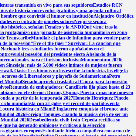
entras transmitía en vivo para sus seguidores
Estudios RCN
años de historia con eventos gratuitos y una agenda cultural
 hombre que convirtió el humor en institución
Alejandro Ordóñez
dades en contrato de paneles solares
Nequi se separa
hito histórico, señalan Fenalco y la ANDI
Qué viene tras la
ia protagonizó una jornada de asistencia humanitaria en zona
l de Transcaribe
Mundial: el plan de Infantino para vender parte
 de la posesión
“Eye of the tiger” Survivor: La canción que
Nacional: tres estudiantes fueron apuñalados en el
ontroversial posesión del presidente electo Abelardo de la
nternacionales para el turismo inclusivo
Monumentum 2026:
 en Sincelejo: más de 5.000 videos íntimos de mujeres fueron
wall, Oasis: Los himnos no los escribe la industria, los elige la
 octavos de Libertadores y playoffs de Sudamericana
Petro
 el Mundial
Senado aprueba traslado al Cauca para la posesión
sivos
Renuncia de embajadores: Cancillería fija plazo hasta el 23
ombianos en el exterior: Durán, Ospina, Puerta y más que mueven
onda a partir de la temporada 2027
Honorio Henríquez Pinedo,
ciclo mundialista con 21 goles y el récord de partidos en la
Locura histórica en Miami! Inglaterra conquista el bronce ante
 Mundial 2026
Foreign Tongues, cuando la música deja de ser un
l Mundial 2026
Desobediencia civil: Iván Cepeda rectifica su
 que ha generado opiniones y criticas a la selección
dos gigantes europeos
Estudiante hirió a compañera con arma de