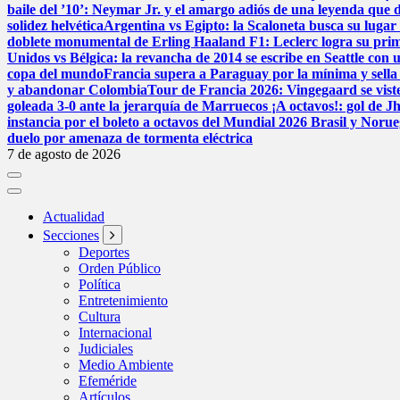
baile del ’10’: Neymar Jr. y el amargo adiós de una leyenda que d
solidez helvética
Argentina vs Egipto: la Scaloneta busca su lugar e
doblete monumental de Erling Haaland
F1: Leclerc logra su pri
Unidos vs Bélgica: la revancha de 2014 se escribe en Seattle con u
copa del mundo
Francia supera a Paraguay por la mínima y sella 
y abandonar Colombia
Tour de Francia 2026: Vingegaard se viste
goleada 3-0 ante la jerarquía de Marruecos
¡A octavos!: gol de J
instancia por el boleto a octavos del Mundial 2026
Brasil y Norue
duelo por amenaza de tormenta eléctrica
7 de agosto de 2026
Actualidad
Secciones
Deportes
Orden Público
Política
Entretenimiento
Cultura
Internacional
Judiciales
Medio Ambiente
Efeméride
Artículos