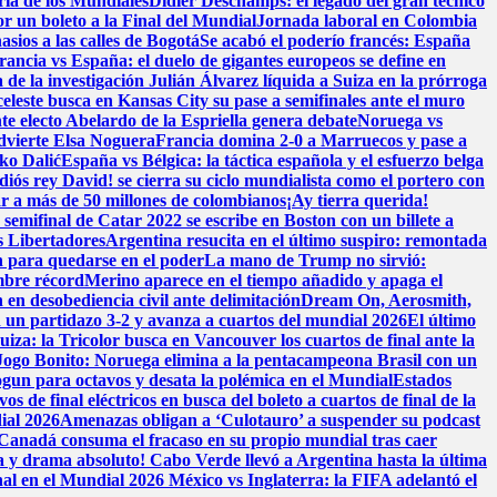
ria de los Mundiales
Didier Deschamps: el legado del gran técnico
or un boleto a la Final del Mundial
Jornada laboral en Colombia
sios a las calles de Bogotá
Se acabó el poderío francés: España
rancia vs España: el duelo de gigantes europeos se define en
 de la investigación
Julián Álvarez líquida a Suiza en la prórroga
celeste busca en Kansas City su pase a semifinales ante el muro
te electo Abelardo de la Espriella genera debate
Noruega vs
advierte Elsa Noguera
Francia domina 2-0 a Marruecos y pase a
ko Dalić
España vs Bélgica: la táctica española y el esfuerzo belga
diós rey David! se cierra su ciclo mundialista como el portero con
ar a más de 50 millones de colombianos
¡Ay tierra querida!
semifinal de Catar 2022 se escribe en Boston con un billete a
s Libertadores
Argentina resucita en el último suspiro: remontada
n para quedarse en el poder
La mano de Trump no sirvió:
ombre récord
Merino aparece en el tiempo añadido y apaga el
n desobediencia civil ante delimitación
Dream On, Aerosmith,
 en un partidazo 3-2 y avanza a cuartos del mundial 2026
El último
iza: la Tricolor busca en Vancouver los cuartos de final ante la
 Jogo Bonito: Noruega elimina a la pentacampeona Brasil con un
ogun para octavos y desata la polémica en el Mundial
Estados
 de final eléctricos en busca del boleto a cuartos de final de la
ial 2026
Amenazas obligan a ‘Culotauro’ a suspender su podcast
Canadá consuma el fracaso en su propio mundial tras caer
a y drama absoluto! Cabo Verde llevó a Argentina hasta la última
nal en el Mundial 2026
México vs Inglaterra: la FIFA adelantó el