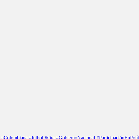
iaColombiana
#futbol
#gira
#GobiernoNacional
#ParticipaciónEnPolít