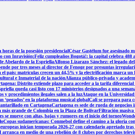
horas de la posesión presidencial
César Gastélum fue asesinado mi
to con Inravisión
¡Feliz cumpleaños Bogotá!: la capital celebra 488 
de Abelardo de la Espriella
Alfonso Lizarazo Sánchez: el legado del
nde por tres meses al director de Fenoge por presuntas irregulari
 el país: matrículas crecen un 44,5% y la electrificación marca un 
tural e Inmaterial de la nación
Alianza público-privada y academ
rtagena: Distrito extiende plazo para acceder a la tarifa diferencia
priella queda casi listo con 17 ministerios designados a una semana
s y procedimientos ilegales salen a la luz
Ataque en la Universidad 
án ‘pegados’ en la plataforma musical global
Cali se prepara para c
lcantarillado en Cartagena
Cartagena es sede de rueda de negocios i
ica más grande de Colombia en la Plaza de Bolívar
Filtración masiva
s se mueve con altas, bajas y rumores en el inicio del torneo
Wonder
lo
Copas sudamericanas: Conmebol define el camino a la gloria con
 europeas inician temporada 2026-27 con calendario apretado tras
 arranca en medio de una rebelión de 8 clubes por derechos televi