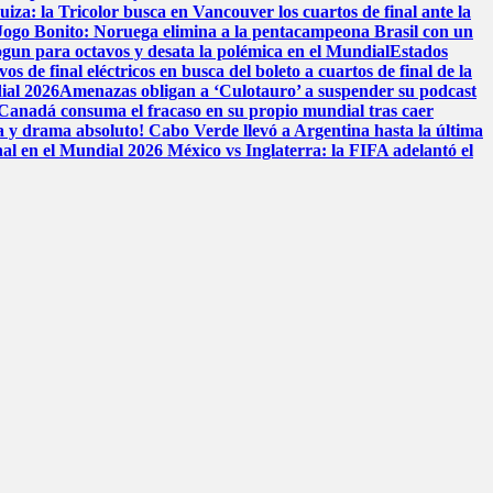
iza: la Tricolor busca en Vancouver los cuartos de final ante la
 Jogo Bonito: Noruega elimina a la pentacampeona Brasil con un
ogun para octavos y desata la polémica en el Mundial
Estados
 de final eléctricos en busca del boleto a cuartos de final de la
ial 2026
Amenazas obligan a ‘Culotauro’ a suspender su podcast
Canadá consuma el fracaso en su propio mundial tras caer
a y drama absoluto! Cabo Verde llevó a Argentina hasta la última
nal en el Mundial 2026
México vs Inglaterra: la FIFA adelantó el