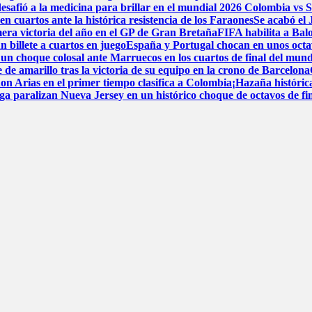
esafió a la medicina para brillar en el mundial 2026
Colombia vs Su
n cuartos ante la histórica resistencia de los Faraones
Se acabó el
mera victoria del año en el GP de Gran Bretaña
FIFA habilita a Bal
n billete a cuartos en juego
España y Portugal chocan en unos octavos
un choque colosal ante Marruecos en los cuartos de final del mund
 de amarillo tras la victoria de su equipo en la crono de Barcelona
hon Arias en el primer tiempo clasifica a Colombia
¡Hazaña históric
ga paralizan Nueva Jersey en un histórico choque de octavos de fi