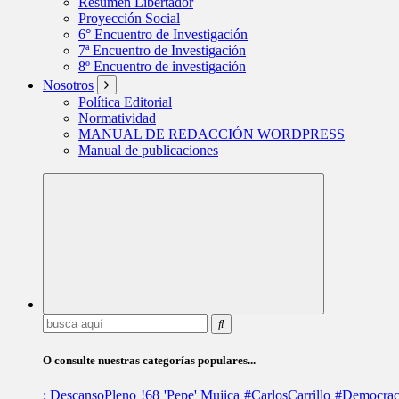
Resumen Libertador
Proyección Social
6° Encuentro de Investigación
7ª Encuentro de Investigación
8º Encuentro de investigación
Nosotros
Política Editorial
Normatividad
MANUAL DE REDACCIÓN WORDPRESS
Manual de publicaciones
Buscar:
O consulte nuestras categorías populares...
; DescansoPleno
!68
'Pepe' Mujica
#CarlosCarrillo
#Democrac