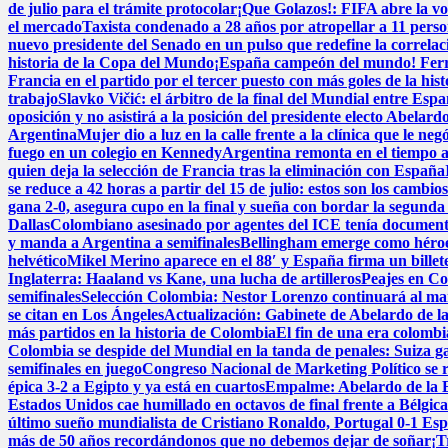
de julio para el trámite protocolar
¡Que Golazos!: FIFA abre la vo
el mercado
Taxista condenado a 28 años por atropellar a 11 perso
nuevo presidente del Senado en un pulso que redefine la correlac
historia de la Copa del Mundo
¡España campeón del mundo! Ferran 
Francia en el partido por el tercer puesto con más goles de la his
trabajo
Slavko Vičić: el árbitro de la final del Mundial entre Esp
oposición y no asistirá a la posición del presidente electo Abelardo
Argentina
Mujer dio a luz en la calle frente a la clínica que le neg
fuego en un colegio en Kennedy
Argentina remonta en el tiempo añ
quien deja la selección de Francia tras la eliminación con España
se reduce a 42 horas a partir del 15 de julio: estos son los cambios
gana 2-0, asegura cupo en la final y sueña con bordar la segunda 
Dallas
Colombiano asesinado por agentes del ICE tenía documentos
y manda a Argentina a semifinales
Bellingham emerge como héroe 
helvético
Mikel Merino aparece en el 88′ y España firma un billete
Inglaterra: Haaland vs Kane, una lucha de artilleros
Peajes en Co
semifinales
Selección Colombia: Nestor Lorenzo continuará al man
se citan en Los Ángeles
Actualización: Gabinete de Abelardo de la E
más partidos en la historia de Colombia
El fin de una era colomb
Colombia se despide del Mundial en la tanda de penales: Suiza g
semifinales en juego
Congreso Nacional de Marketing Político se 
épica 3-2 a Egipto y ya está en cuartos
Empalme: Abelardo de la Es
Estados Unidos cae humillado en octavos de final frente a Bélgic
último sueño mundialista de Cristiano Ronaldo, Portugal 0-1 Es
más de 50 años recordándonos que no debemos dejar de soñar
¡T