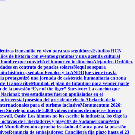
entras transmitía en vivo para sus seguidores
Estudios RCN
años de historia con eventos gratuitos y una agenda cultural
 hombre que convirtió el humor en institución
Alejandro Ordóñez
dades en contrato de paneles solares
Nequi se separa
hito histórico, señalan Fenalco y la ANDI
Qué viene tras la
ia protagonizó una jornada de asistencia humanitaria en zona
l de Transcaribe
Mundial: el plan de Infantino para vender parte
 de la posesión
“Eye of the tiger” Survivor: La canción que
Nacional: tres estudiantes fueron apuñalados en el
ontroversial posesión del presidente electo Abelardo de la
nternacionales para el turismo inclusivo
Monumentum 2026:
 en Sincelejo: más de 5.000 videos íntimos de mujeres fueron
wall, Oasis: Los himnos no los escribe la industria, los elige la
 octavos de Libertadores y playoffs de Sudamericana
Petro
 el Mundial
Senado aprueba traslado al Cauca para la posesión
sivos
Renuncia de embajadores: Cancillería fija plazo hasta el 23