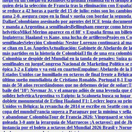
fuego en un colegio en Kennedy
Argentina remonta en el tiempo añ
quien deja la selección de Francia tras la eliminación con España
se reduce a 42 horas a partir del 15 de julio: estos son los cambios
gana 2-0, asegura cupo en la final y sueña con bordar la segunda 
Dallas
Colombiano asesinado por agentes del ICE tenía documentos
y manda a Argentina a semifinales
Bellingham emerge como héroe 
helvético
Mikel Merino aparece en el 88′ y España firma un billete
Inglaterra: Haaland vs Kane, una lucha de artilleros
Peajes en Co
semifinales
Selección Colombia: Nestor Lorenzo continuará al man
se citan en Los Ángeles
Actualización: Gabinete de Abelardo de la E
más partidos en la historia de Colombia
El fin de una era colomb
Colombia se despide del Mundial en la tanda de penales: Suiza g
semifinales en juego
Congreso Nacional de Marketing Político se 
épica 3-2 a Egipto y ya está en cuartos
Empalme: Abelardo de la Es
Estados Unidos cae humillado en octavos de final frente a Bélgic
último sueño mundialista de Cristiano Ronaldo, Portugal 0-1 Es
más de 50 años recordándonos que no debemos dejar de soñar
¡T
baile del ’10’: Neymar Jr. y el amargo adiós de una leyenda que d
solidez helvética
Argentina vs Egipto: la Scaloneta busca su lugar e
doblete monumental de Erling Haaland
F1: Leclerc logra su pri
Unidos vs Bélgica: la revancha de 2014 se escribe en Seattle con u
copa del mundo
Francia supera a Paraguay por la mínima y sella 
y abandonar Colombia
Tour de Francia 2026: Vingegaard se viste
goleada 3-0 ante la jerarquía de Marruecos
¡A octavos!: gol de J
instancia por el boleto a octavos del Mundial 2026
Brasil y Norue