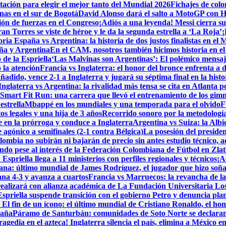
tación para elegir el mejor tanto del Mundial 2026
Fichajes de col
nas en el sur de Bogotá
David Alonso dará el salto a MotoGP con H
ión de fuerzas en el Congreso
¡Adiós a una leyenda! Messi cierra su 
Torres se viste de héroe y le da la segunda estrella a ‘La Roja’
¡
toria
España vs Argentina: la historia de dos justos finalistas en el
aña y Argentina
En el CAM, nosotros también hicimos historia en e
 de la Espriella
‘Las Malvinas son Argentinas’: El polémico mensaje
ó la atención
Francia vs Inglaterra: el honor del bronce enfrenta a 
adido, vence 2-1 a Inglaterra y jugará su séptima final en la histo
Inglaterra vs Argentina: la rivalidad más tensa se cita en Atlanta p
Smart Fit Run: una carrera que llevó el entrenamiento de los gimna
estrella
Mbappé en los mundiales y una temporada para el olvido
F
 legales y una hija de 3 años
Recorrido sonoro por la metodología
en la prórroga y conduce a Inglaterra
Argentina vs Suiza: la Albi
 agónico a semifinales (2-1 contra Bélgica)
La posesión del presiden
lombia no subirán ni bajarán de precio sin antes estudio técnico, 
do pese al interés de la Federación Colombiana de Fútbol en Zlat
spriella llega a 11 ministerios con perfiles regionales y técnicos
¡A
iana: último mundial de James Rodríguez, el jugador que hizo soñ
ana 4-3 y avanza a cuartos
Francia vs Marruecos: la revancha de la 
realizará con alianza académica de La Fundación Universitaria Lo
priella suspende transición con el gobierno Petro y denuncia pla
a
El fin de un ícono: el último mundial de Cristiano Ronaldo, el h
paña
Páramo de Santurbán: comunidades de Soto Norte se declaran e
ragedia en el azteca! Inglaterra silencia el país, elimina a México