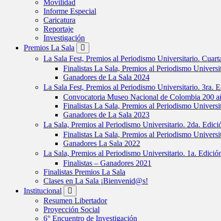
Movilidad
Informe Especial
Caricatura
Reportaje
Investigación
Premios La Sala
La Sala Fest, Premios al Periodismo Universitario. Cuar
Finalistas La Sala, Premios al Periodismo Universi
Ganadores de La Sala 2024
La Sala Fest, Premios al Periodismo Universitario. 3ra. 
Convocatoria Museo Nacional de Colombia 200 añ
Finalistas La Sala, Premios al Periodismo Universi
Ganadores de La Sala 2023
La Sala, Premios al Periodismo Universitario. 2da. Edic
Finalistas La Sala, Premios al Periodismo Universi
Ganadores La Sala 2022
La Sala, Premios al Periodismo Universitario. 1a. Edici
Finalistas – Ganadores 2021
Finalistas Premios La Sala
Clases en La Sala ¡Bienvenid@s!
Institucional
Resumen Libertador
Proyección Social
6° Encuentro de Investigación