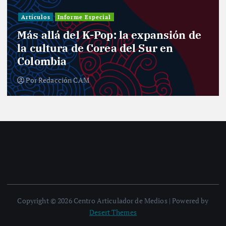
Investigación
Actualidad
Cultura
Infografía
Informe Especial
Política
Reportaje
Entre curules y violencia de género:
el desafío de las mujeres para el
nuevo Congreso
Por
Redacción CAM
Copyright © 2026 Centro Articulador de Medios | Powered by
Desert Themes