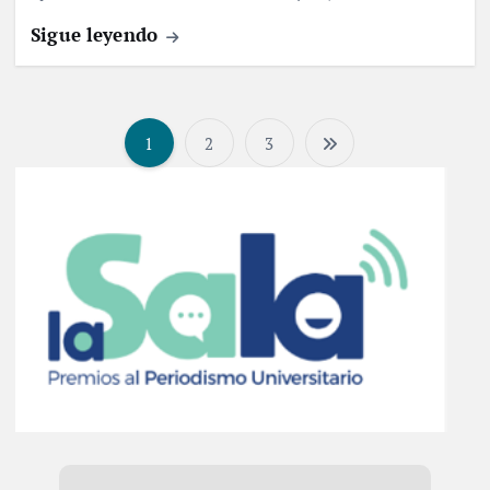
Sigue leyendo
1
2
3
P
a
g
i
n
a
c