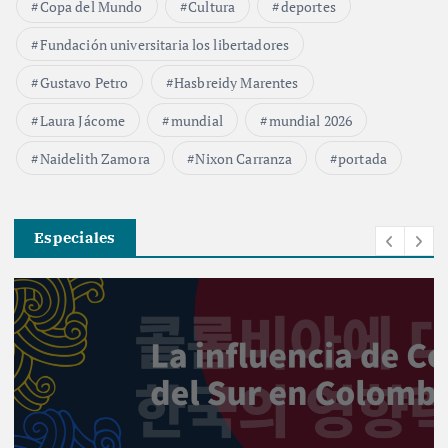
Copa del Mundo
Cultura
deportes
Fundación universitaria los libertadores
Gustavo Petro
Hasbreidy Marentes
Laura Jácome
mundial
mundial 2026
Naidelith Zamora
Nixon Carranza
portada
Especiales