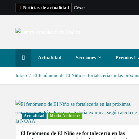
S
Noticias de actualidad
C
é
s
a
r
G
a
a
l
t
a
r
a
Actualidad
Secciones
Premios La
l
c
Inicio
El fenómeno de El Niño se fortalecería en las próxi
o
n
t
e
n
Actualidad
Medio Ambiente
i
d
El fenómeno de El Niño se fortalecería en las
o