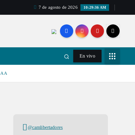
7 de agosto de 2026
10:29:36 AM
En vivo
NOAA
@camlibertadores