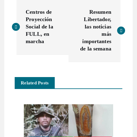
N
Centros de
Resumen
a
Proyección
Libertador,
Social de la
las noticias
v
FULL, en
más
marcha
importantes
e
de la semana
g
a
Related Posts
c
i
ó