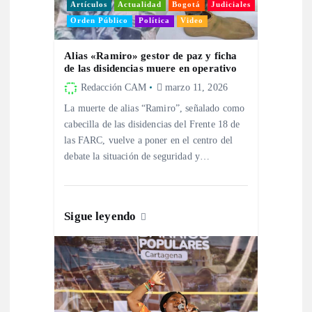
n
Artículos
Actualidad
Bogotá
Judiciales
Orden Público
Política
Video
d
Alias «Ramiro» gestor de paz y ficha
de las disidencias muere en operativo
e
Redacción CAM
marzo 11, 2026
e
La muerte de alias “Ramiro”, señalado como
cabecilla de las disidencias del Frente 18 de
n
las FARC, vuelve a poner en el centro del
debate la situación de seguridad y…
t
r
Sigue leyendo
a
d