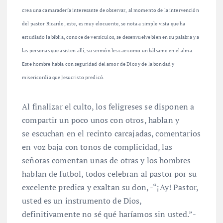
crea una camaradería interesante de observar, al
momento de la intervención
del pastor Ricardo, este, es muy elocuente, se nota a simple vista que
ha
estudiado la biblia, conoce de versículos, se desenvuelve bien en su palabra y a
las personas
que asisten allí, su sermón les cae como un bálsamo en el alma.
Este hombre habla con seguridad
del amor de Dios y de la bondad y
misericordia que Jesucristo predicó.
Al finalizar el culto, los feligreses se disponen a
compartir un poco unos con otros, hablan y
se escuchan en el recinto carcajadas, comentarios
en voz baja con tonos de complicidad, las
señoras comentan unas de otras y los hombres
hablan de futbol, todos celebran al pastor por su
excelente predica y exaltan su don, -“¡Ay! Pastor,
usted es un instrumento de Dios,
definitivamente no sé qué haríamos sin usted.”-