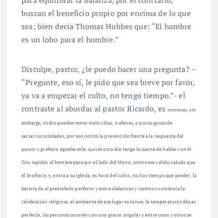
buscan el beneficio propio por encima de lo que
sea; bien decía Thomas Hobbes que: “El hombre
es un lobo para el hombre.”
Disculpe, pastor, ¿le puedo hacer una pregunta? –
“Pregunte, eso sí, le pido que sea breve por favor,
ya va a empezar el culto, no tengo tiempo.”- el
contraste al abordar al pastor Ricardo, es
inmenso, sin
embargo, todos pueden tener malos días, o afanes, o pocas ganas de
saciar
curiosidades, por eso omito la prevención frente a la respuesta del
pastor y prefiero agradecerle,
quizás otro día tenga la suerte de hablar con él.
Con rapidez el hombre pasa por el lado del Mono,
omite ese cálido saludo que
él le ofrece, y, entra a su iglesia, es hora del culto, no hay tiempo que
perder, la
batería da el preámbulo perfecto y entre alabanzas y canticos comienza la
celebración
religiosa, el ambiente de ese lugar es tenue, la temperatura tibia es
perfecta, las personas sonríen
con una gracia singular y entre unos y otros se