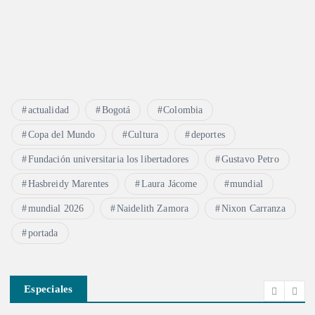
e
n
t
actualidad
Bogotá
Colombia
r
Copa del Mundo
Cultura
deportes
Fundación universitaria los libertadores
Gustavo Petro
a
Hasbreidy Marentes
Laura Jácome
mundial
d
mundial 2026
Naidelith Zamora
Nixon Carranza
a
portada
s
Especiales