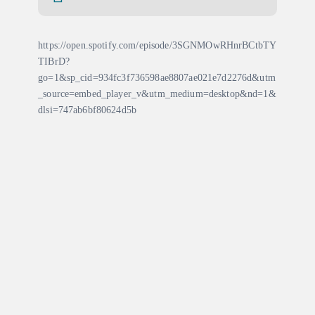
g
i
https://open.spotify.com/episode/3SGNMOwRHnrBCtbTY
TIBrD?
n
go=1&sp_cid=934fc3f736598ae8807ae021e7d2276d&utm
_source=embed_player_v&utm_medium=desktop&nd=1&
a
dlsi=747ab6bf80624d5b
c
i
ó
n
d
e