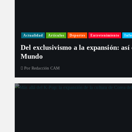
s
Actualidad
Artículos
Deportes
Entretenimiento
Info
Del exclusivismo a la expansión: así
Mundo
Por
Redacción CAM