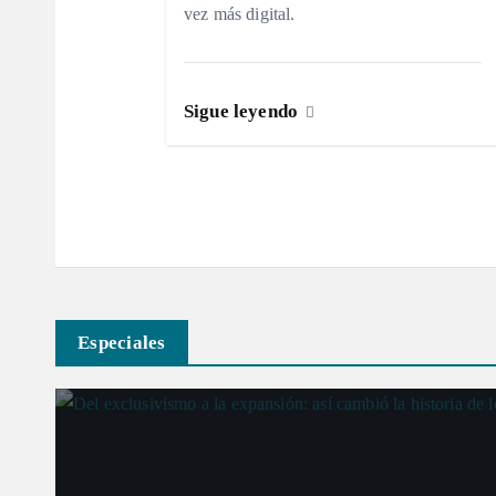
vez más digital.
e
e
Sigue leyendo
n
t
r
Especiales
a
d
a