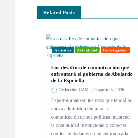
e
Related Posts
g
a
Artículos
Actualidad
Investigación
c
Los desafíos de comunicación que
enfrentará el gobierno de Abelardo
i
de la Espriella
Redacción CAM
agosto 5, 2026
ó
Expertos analizan los retos que tendrá la
nueva administración para la
n
comunicación de sus políticas, mantener
la continuidad institucional y conectar
d
con los ciudadanos en un entorno cada