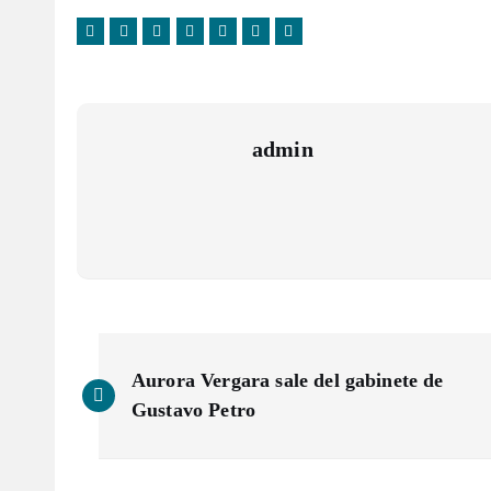
admin
N
Aurora Vergara sale del gabinete de
a
Gustavo Petro
v