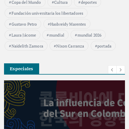
Copa del Mundo
Cultura
deportes
Fundación universitaria los libertadores
Gustavo Petro
Hasbreidy Marentes
Laura Jácome
mundial
mundial 2026
Naidelith Zamora
Nixon Carranza
portada
Especiales